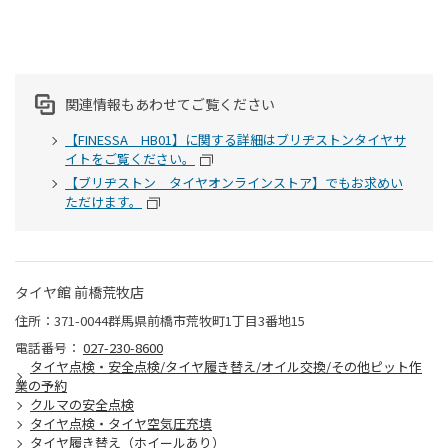
関連情報もあわせてご覧ください
【FINESSA HB01】に関する詳細はブリヂストンタイヤサ
イトをご覧ください。
【ブリヂストン タイヤオンラインストア】でもお求めい
ただけます。
タイヤ館 前橋荒牧店
住所：371-0044群馬県前橋市荒牧町1丁目3番地15
電話番号：
027-230-8600
タイヤ点検・安全点検/タイヤ履き替え/オイル交換/その他ピット作
業の予約
クルマの安全点検
タイヤ点検・タイヤ空気圧充填
タイヤ履き替え（ホイールあり）