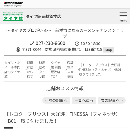
タイヤ館 前橋荒牧店
～タイヤのプロがいる～ 前橋市にあるカーメンテナンスショッ
プ
027-230-8600
10:30-18:30
〒371-0044 群馬県前橋市荒牧町1丁目3番地15
Map
タイヤ・ホ
都道
群馬
タイヤ
店舗
【トヨタ プリウス】大好評！
イール専門
府県
県の
館 前橋
おス
FINESSA（フィネッサ）HB01
店のタイヤ
から
タイ
荒牧店
スメ
取り付けました！
館
探す
ヤ館
TOP
情報
店舗おススメ情報
< 前の記事へ
一覧へ戻る
次の記事へ >
【トヨタ プリウス】大好評！FINESSA（フィネッサ）
HB01 取り付けました！