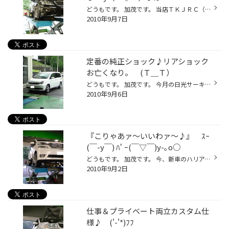
どうもです。 加茂です。 当店ＴＫＪＲＣ（タイヤ館ジャパン宮前レーシング）のメンバーの愛車が変わりましてェ～♪ １４シルビアドリドリ仕様→ＶＷシロッコＲグリグリ仕様になりました。 今度の日光サーキット参戦!!との報告に、大変熱くなった私；加茂でしたが・・・何か? 先日、シロッコＲをアラ...
2010年9月7日
定番の純正ショック♪リアショック
お亡くなり。 (Ｔ＿Ｔ）
どうもです。 加茂です。 今月の日光サーキットの準備と致しまして、高校からの連れのＳ３のアライメントリセッティングをやりました。 『アライメントでそんなに変わるのか?』って言っていた連れでしたが、ガッツリ!!コーナリングマシーンに仕上げてあげましたら、激変に驚いておりました。 走る前...
2010年9月6日
『こりゃあァ～いいわァ～♪』 ｽｰ
(￣-y￣) ﾊﾟｰ(￣▽￣)y-｡o○
どうもです。 加茂です。 今、新車のハリアーが来店預かりしておりましてェ～ 足回り＆オーディオ＆ライト系一式等諸々作業中。 大変暑いですが・・・・がんばっておりますぞ!! ｱﾁｨ(;´д｀)ゞ～～～"Q_(´ー｀*)))ﾊﾟﾀﾊﾟﾀ では、本題ですぞ!! 実は、こちらの愛車もピカピカの新車。 足回りのご相談の為...
2010年9月2日
仕事＆プライベート両立カスタム仕
様♪ ('-'*)ﾌﾌ