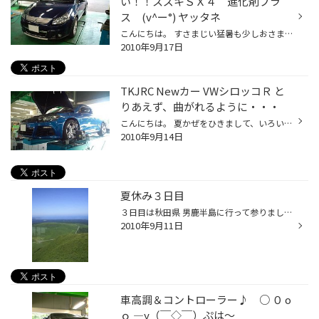
い！！スズキＳＸ４ 進化剤プラ
ス (v^ー°) ヤッタネ
こんにちは。 すさまじい猛暑も少しおさまって、エアコンなしでも寝られて快適なのですが、風呂あがりのビールのうまさが少し半減した気がするのは、 僕です。 今日は、当店常連様にはもう定番になっているあの 『進化剤プラス』 の施工をさせて頂きました。 クルマは、スズキのＳＸ４。コンパクト...
2010年9月17日
TKJRC Newカー VWシロッコＲ と
りあえず、曲がれるように・・・
こんにちは。 夏かぜをひきまして、いろいろな予定がすべて参加できなくなり、いろんな方々に迷惑をかけているのは、僕です。 当店ＨＰでも、たびたびご紹介しております『ＴＫＪＲＣ』のメンバーさんが、クルマを変えました。 『ＶＷ シロッコ Ｒ』 ええ～～っ！！前は、シルビアでドリフトしてた...
2010年9月14日
夏休み３日目
３日目は秋田県 男鹿半島に行って参りました。 この旅行で僕が最も気に入った場所です 世界三景に登録されてるみたいで、その美しさと言ったら素晴らしすぎ。 食べ物も きりたんぽ に いぶりがっこ 美味かったんで食べ過ぎちゃいました。 自然が沢山あって本当に良い所なので、又行きたいと思ってま...
2010年9月11日
車高調＆コントローラー♪ ○ ０ o
ｏ ―y（￣◇￣）ぷは～