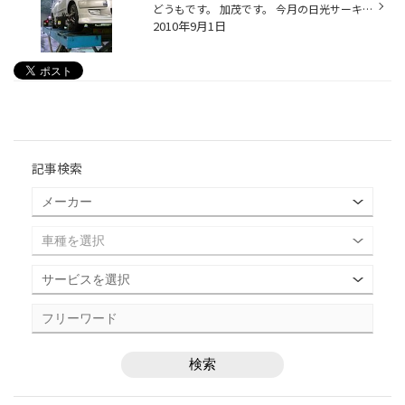
どうもです。 加茂です。 今月の日光サーキットの為の下準備といいますか、人間様の運転のリハビリに深夜励んでおります。 しかし鈍った体はなかなか戻らず、普段でもかなりのへたれな走りですが、更に駄目駄目な走り・・・・。 バテバテの体に鞭打って!!リハビリ＆セッティングに励みますぞ!! ☆^(o...
2010年9月1日
記事検索