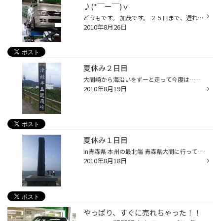
♪(*￣ー￣)ｖ
どうもです。 加茂です。 ２５日まで、遅れながらの夏休みを頂いておりました。 まあ・・・・生活リズムは大幅に崩れ・・・・駄目人間まっしぐらァ～でしたが♪ 連休明け初日からかなり作業が詰まっており、すでにパツパツ状態。。。 連休中の毒が一気に汗で抜けましたが・・・・何か？ (*￣-￣)y─┛~...
2010年8月26日
夏休み２日目
大間崎から海沿いをずーと走って今度は… 「龍飛崎」にやってまいりました。 これがまた良くて、龍飛岬に津軽海峡。 冬景色ではなかったのですが、まぁー良い所でした。 それとですね…青函トンネルの入口も見に行きまして、運が良かったのか1日に数本しか走ってない北海道行きの電車も見れました。
2010年8月19日
夏休み１日目
in青森県 本州の最北端 青森県大間に行って来ました。 大間マグロに 大間マグロの心臓 めちゃくちゃ美味かったぁ＼(^O^)／ 最北端の海 北海道もうっすら見えましたょ。
2010年8月18日
やっぱり、すぐに売れちゃった！！