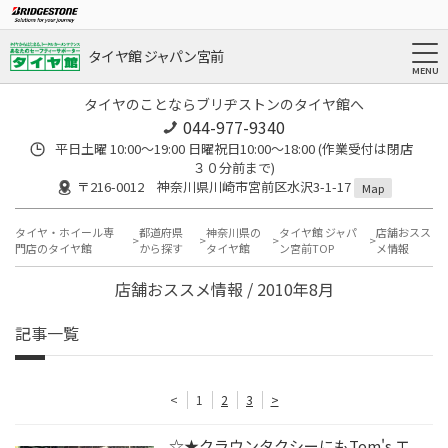
タイヤ館 ジャパン宮前
タイヤのことならブリヂストンのタイヤ館へ
044-977-9340
平日土曜 10:00〜19:00 日曜祝日10:00〜18:00 (作業受付は閉店
３０分前まで)
〒216-0012 神奈川県川崎市宮前区水沢3-1-17
Map
タイヤ・ホイール専
都道府県
神奈川県の
タイヤ館 ジャパ
店舗おスス
門店のタイヤ館
から探す
タイヤ館
ン宮前TOP
メ情報
店舗おススメ情報 / 2010年8月
記事一覧
<
1
2
3
>
☆★クラウンタクシーにもTom's エ