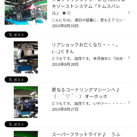
キゾーストシステム「トムスバレ
ル」 ★☆
こんにちは。 連日の猛暑に、夜もエアコンをつけっぱなしでないと寝れない状態ですが、最近、電気代の請求が不安で夜も眠れないのは、 僕です。 ｶﾞｶﾞｶﾞ━Σ(llﾟωﾟ(llﾟдﾟll)ﾟ∀ﾟll)━ﾝ!!! さて、クルマ好きが、必ず変えたいものとしてベスト３は、アルミホイール・サスペンションそして、マフラーですよ...
2010年8月30日
リアショックお亡くなり・・・。
(--,)ぐすん
どうもです。 加茂です。 来月後半に『日光サーキット』に久々に出没予定です。 今回主催の所は非常にレベルが高く、いい勉強になりそうです。 ストレスも非常にたまっておりますし・・・新たなデータを目論みたいし・・・と・・・ 今から気持ちがムンムン高まっておりますぞ!! ﾜｸ((o(=´ー｀=o)(o=´...
2010年8月28日
更なるコーナリングマシーンへ♪
（‐＾▽＾‐） オーホッホ
どうもです。 加茂です。 いやァ～・・・・暑すぎますね。 予報だとこのまま９月いっぱいまでこの暑さが続くとの事。 秋は今年はなさそうですね。。。 やはり気候はおかしくなってきておりますね。 未来の子供達の為に『エコ活動』をしていかなくてはなりませんね。 (v_v｡)人(｡v_v)ﾎﾟｯ♪ では、本題...
2010年8月27日
スーパーフラットライド♪ うふ