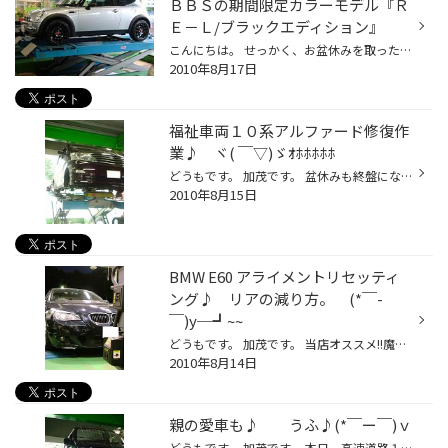
ＢＢＳの期間限定カラーモデル『Ｒ
Ｅ－Ｌ/ブラックエディション』
こんにちは。 せっかく、お盆休みを取ったのに諸事情で家から一歩も出られなかったので、家の草刈をしていたら、 自分の指まで刈ってしまい、大流血したのは、僕です。 さて、先月末に当店ＨＰの商品情報に掲載いたしました、 ＢＢＳの期間限定カラーモデル『ＲＥ－Ｌ/ブラックエディション』が！！...
2010年8月17日
福祉車両１０系アルファード修復作
業♪ ヾ( ￣▽)ゞｵﾎﾎﾎﾎﾎ
どうもです。 加茂です。 盆休みも終盤になりましたが、私のオンボロアパート住人も近所の人達も誰もいません。。。 非常に平和で静かです♪ o(^▽^)oｷｬﾊﾊﾊ では♪本題です。 こちらの１０系アルファードは、福祉車両です。 いつもお年寄りをフル乗車させて、走り回っております。 ですので、すでに８...
2010年8月15日
BMW E60 アライメントリセッティ
ング♪ リアの減り方。 (*￣-
￣)y─┛~~
どうもです。 加茂です。 当店オススメ!!魔法の液体・・・・・『進化剤』。。。。 『進化剤』施工させて頂いたお客様から、多くの体感の声を頂いております。 私の愛機Ｉｓ様にもエンジンオイル交換毎に入れておりますが、施工する度にエンジンの振動が収まっていき、アクセルレスポンスも激変して...
2010年8月14日
親の愛車も♪ うふ♪(*￣ー￣)ｖ
どうもです。 加茂です。 本日、高速道路１００Ｋｍ渋滞を期待しましたが・・・・また!!??渋滞予報大ハズレ?? 所々渋滞はしておりますが、先週の土・日の方が渋滞が激しかった気がします。。。 明日の日曜日のＵターンラッシュ期待!!??ですかァ～♪ ちなみに私は２０Ｋｍの渋滞で、左足が攣りますの...