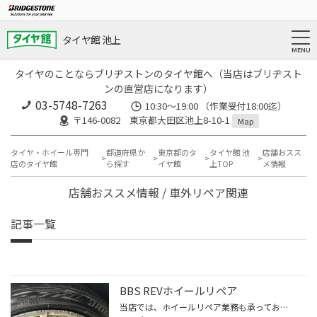
タイヤ館 池上
タイヤのことならブリヂストンのタイヤ館へ（当店はブリヂスト
ンの直営店になります）
03-5748-7263
10:30～19:00 （作業受付18:00迄）
〒146-0082 東京都大田区池上8-10-1
Map
タイヤ・ホイール専門
都道府県か
東京都のタ
タイヤ館 池
店舗おスス
店のタイヤ館
ら探す
イヤ館
上TOP
メ情報
店舗おススメ情報 / 車外リペア関連
記事一覧
BBS REVホイールリペア
当店では、ホイールリペア業務も承っております。 縁石や突起物等で、大事なホイールをガリガリと擦ってしまった時は ショックだと思いますが、すぐに修理に出さないとそのままになっているのでは？ 洗車をしていても気になるところなので、是非修理してみてはいかがでしょうか！ 純正ホイールから...