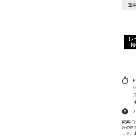
窒
2
酸素に
圧の自
ます。