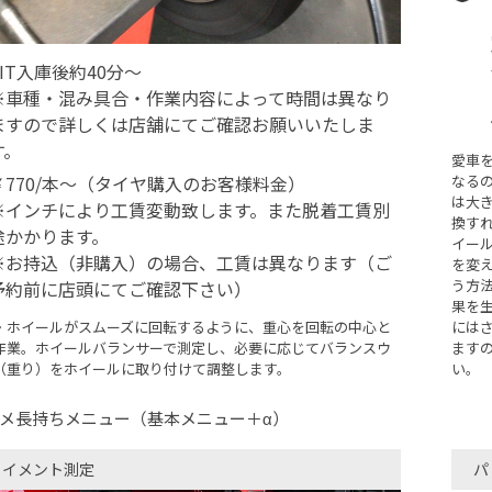
PIT入庫後約40分～
※車種・混み具合・作業内容によって時間は異なり
ますので詳しくは店舗にてご確認お願いいたしま
す。
愛車
￥770/本～（タイヤ購入のお客様料金）
なる
は大
※インチにより工賃変動致します。また脱着工賃別
換す
途かかります。
イー
※お持込（非購入）の場合、工賃は異なります（ご
を変
う方
予約前に店頭にてご確認下さい）
果を
・ホイールがスムーズに回転するように、重心を回転の中心と
には
作業。ホイールバランサーで測定し、必要に応じてバランスウ
ます
（重り）をホイールに取り付けて調整します。
い。
メ長持ちメニュー（基本メニュー＋α）
ライメント測定
パ