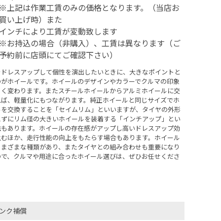
※上記は作業工賃のみの価格となります。（当店お
買い上げ時）また
インチにより工賃が変動致します
※お持込の場合（非購入）、工賃は異なります（ご
予約前に店頭にてご確認下さい）
をドレスアップして個性を演出したいときに、大きなポイントと
のがホイールです。ホイールのデザインやカラーでクルマの印象
きく変わります。またスチールホイールからアルミホイールに交
れば、軽量化にもつながります。純正ホイールと同じサイズでホ
ルを交換することを「セイムリム」といいますが、タイヤの外形
えずにリム径の大きいホイールを装着する「インチアップ」とい
法もあります。ホイールの存在感がアップし高いドレスアップ効
生むほか、走行性能の向上をもたらす場合もあります。ホイール
さまざまな種類があり、またタイヤとの組み合わせも重要になり
ので、クルマや用途に合ったホイール選びは、ぜひお任せくださ
ンク補償