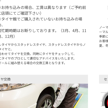
す
※お持ち込みの場合、工賃は異なります（ご予約前
に店頭にてご確認下さい）
※タイヤ館でご購入されていないお持ち込みの場
合、
ノー
繁忙期時期はお断りしております。（3月、4月、11
ーマ
月、12月）
季節
お客
ルタイヤからスタッドレスタイヤ、スタッドレスタイヤからノ
夏、
タイヤと、
合わせてタイヤを交換。同時にタイヤをチェックして、
にタイヤのプロとして適切なアドバイスをいたします。
イールに組み替える場合の交換工賃となります。
イヤ交換
セ