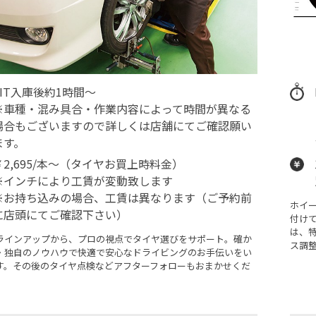
PIT入庫後約1時間～
※車種・混み具合・作業内容によって時間が異なる
場合もございますので詳しくは店舗にてご確認願い
ます。
￥2,695/本～（タイヤお買上時料金）
※インチにより工賃が変動致します
※お持ち込みの場合、工賃は異なります（ご予約前
ホイ
に店頭にてご確認下さい）
付け
は、
ラインアップから、プロの視点でタイヤ選びをサポート。確か
ス調
・独自のノウハウで快適で安心なドライビングのお手伝いをい
す。その後のタイヤ点検などアフターフォローもおまかせくだ