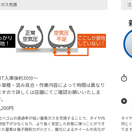
素ガス充填
ゴ
PIT入庫後約30分～
※車種・混み具合・作業内容によって時間は異なり
ますので詳しくは店舗にてご確認お願いいたしま
す。
,200円
比べゴムの透過率が低い窒素ガスを充填することで、タイヤ内
タイ
然低下が少なくなり、より長く安定した状態に保つことができ
同じ
また窒素は電子親和力が小さく、酸化によるホイールの劣化が
りま