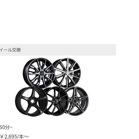
。
イール交換
60分~
￥2,695/本～