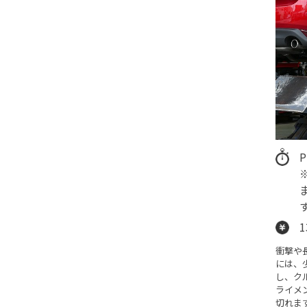
1
衝撃や
には、
し、ク
ライメ
切れま