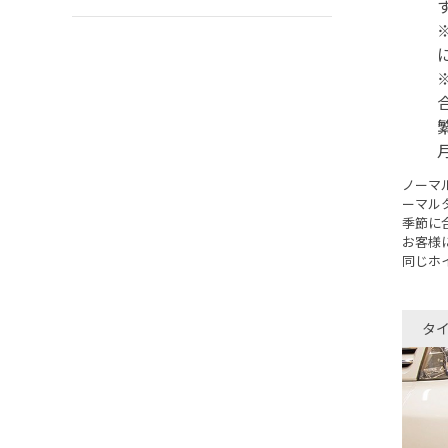
ノーマ
ーマル
季節に
お客様
同じホ
タ