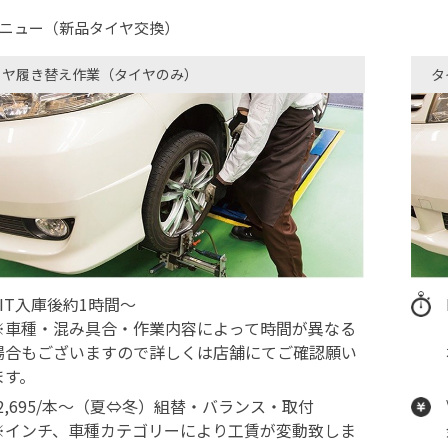
ニュー（新品タイヤ交換）
イヤ履き替え作業（タイヤのみ）
タ
PIT入庫後約1時間～
※車種・混み具合・作業内容によって時間が異なる
場合もございますので詳しくは店舗にてご確認願い
ます。
\2,695/本～（夏⇔冬）組替・バランス・取付
※インチ、車種カテゴリーにより工賃が変動致しま