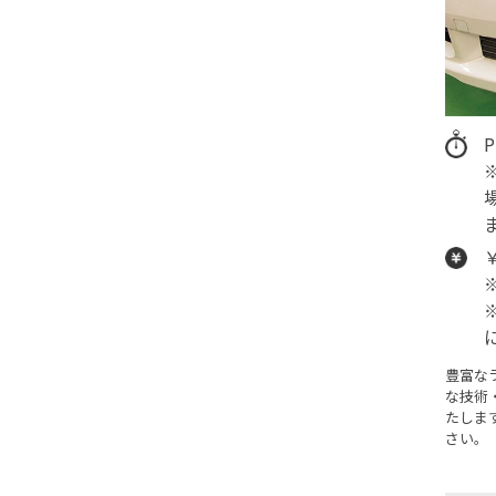
豊富な
な技術
たしま
さい。