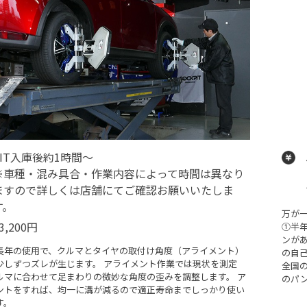
PIT入庫後約1時間～
※車種・混み具合・作業内容によって時間は異なり
ますので詳しくは店舗にてご確認お願いいたしま
す。
万が
3,200円
➀半年
ンが
長年の使用で、クルマとタイヤの取付け角度（アライメント）
の自
少しずつズレが生じます。 アライメント作業では現状を測定
全国
ルマに合わせて足まわりの微妙な角度の歪みを調整します。 ア
のパ
ントをすれば、均一に溝が減るので適正寿命までしっかり使い
す。