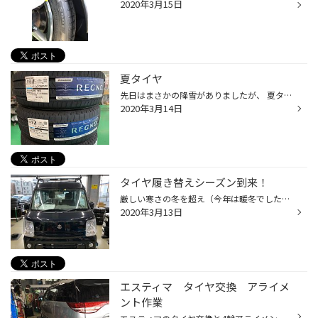
2020年3月15日
夏タイヤ
先日はまさかの降雪がありましたが、 夏タイヤへの脱着がどんどん始まっております。 脱着の中で夏タイヤの溝がないことも多々あります・・・。 これからのシーズン安心してお乗り頂くためにも、しっかりタイヤの点検も行わせて頂きますので、 お気軽にお問い合わせください！ タイヤ、ホイール、ア...
2020年3月14日
タイヤ履き替えシーズン到来！
厳しい寒さの冬を超え（今年は暖冬でしたが…）、春の足音が聞こえてきました！！ それに伴い、当店ではタイヤ履き替えのお客様が多くご来店されています！ 3月から徐々に予約も増えてきていますので、 スタッドレスタイヤからノーマルタイヤへの履き替えをご希望のお客様はお早めに！！ タイヤ、ホ...
2020年3月13日
エスティマ タイヤ交換 アライメ
ント作業