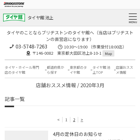
タイヤ館 池上
タイヤのことならブリヂストンのタイヤ館へ（当店はブリヂスト
ンの直営店になります）
03-5748-7263
10:30～19:00 （作業受付18:00迄）
〒146-0082 東京都大田区池上8-10-1
Map
タイヤ・ホイール専門
都道府県か
東京都のタ
タイヤ館 池
店舗おスス
店のタイヤ館
ら探す
イヤ館
上TOP
メ情報
店舗おススメ情報 / 2020年3月
記事一覧
<
1
2
>
4月の定休日のお知らせ