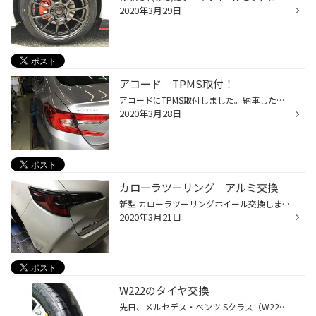
2020年3月29日
アコード TPMS取付！
アコードにTPMS取付しました。納車したての８６kmでした。(*^^*)！ TPMS ！ ( ..)φメモメモ https://www.taiyakan.co.jp/service/tire/tpms/ タイヤ空気圧モニタニングシステム！です。タイヤの空気圧が減るとお知らせする機械です。私も車に装着しております！ アコードの前の車両で取付をしていま...
2020年3月28日
カローラツーリング アルミ交換
新型 カローラツーリングホイール交換しました！納車したての新車です。 ノーマル16インチの車両で、タイヤはそのまま使用して、ホイールを新しくご用意しました。 画像２枚目が新車装着ホイールです。 取付したホイールはブリヂストン BALMINUM T10 カラー （B/SN)です。 https://www.bs-awh.ne.jp...
2020年3月21日
W222のタイヤ交換
先日、メルセデス・ベンツ Sクラス（W222）のタイヤ交換とアライメントを実施いたしました。 こちらは純正でランフラットタイヤが装着されているお車になります。 ということで、認証タイヤである 「POTENZA S001 RFT MOE」を装着！！ 認証タイヤって何という声が聞こえてきそうですが・・・ 認証タ...