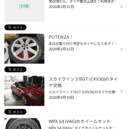
常日頃から、タイヤ館池上店をご利用頂き誠にありがとうございます。 4月の定休日は 8日（水）、15日（水）、22日（水）の各水曜日になります。 また、1日、29日は営業日となっております。
2020年3月31日
POTENZA！
本日お取り付け予定のタイヤになります！！ 新商品のPOTENZA Adrenaline RE004！！ カジュアルタイプのPOTENZAになるのですが、その排水性能、ドライ性能は折り紙付き！！ 値段も少しリーズナブルに抑えられているので、非常におすすめのタイヤになります！ 取り付け後のお写真はまた後日…（笑） タ...
2020年3月31日
スカイライン 370GT (CKV36)のタイ
ヤ交換
スカイライン 370GT (CKV36)のタイヤ交換を実施致しました！！ 降雪の中だったのですが、積もるほどではないということでご来店いただけました。 とはいってもフロントガラスにはしっかり雪が！（笑） 装着したタイヤはスタッドレスではなく、POTENZA S007A です！ お帰りの際には、力強い排気音と...
2020年3月30日
WRX S4 (VAG)のホイールセット
WRX S4 (VAG)にタイヤホイールセットをお取り付け致しました！ 今回装着のホイールは RAYSのVOLK RACING ZE40 18inch 8.5J 42 タイヤは POTENZA S007A 245/40R18 になります！！ STIのエアロとホイールのカラーリングがばっちりマッチして痺れるくらいカッコイイですね～！！ ドレスアップしたタイ...