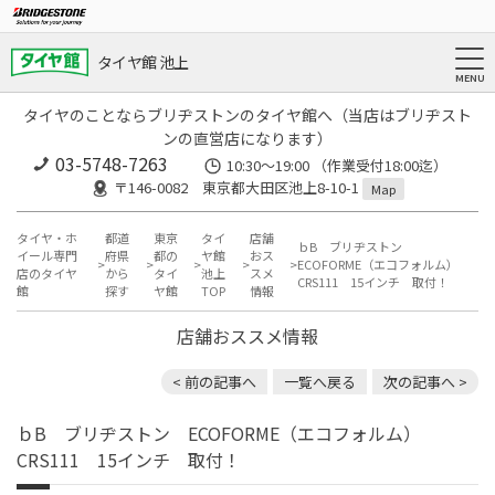
タイヤ館 池上
タイヤのことならブリヂストンのタイヤ館へ（当店はブリヂスト
ンの直営店になります）
03-5748-7263
10:30～19:00 （作業受付18:00迄）
〒146-0082 東京都大田区池上8-10-1
Map
タイヤ・ホ
都道
東京
タイ
店舗
ｂB ブリヂストン
イール専門
府県
都の
ヤ館
おス
ECOFORME（エコフォルム）
店のタイヤ
から
タイ
池上
スメ
CRS111 15インチ 取付！
館
探す
ヤ館
TOP
情報
店舗おススメ情報
< 前の記事へ
一覧へ戻る
次の記事へ >
ｂB ブリヂストン ECOFORME（エコフォルム）
CRS111 15インチ 取付！