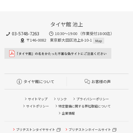
タイヤ館 池上
03-5748-7263
10:30～19:00 （作業受付18:00迄）
〒146-0082 東京都大田区池上8-10-1
Map
タイヤ館について
お客様の声
サイトマップ
リンク
プライバシーポリシー
サイトポリシー
特定整備に関する弊社取組について
企業情報
ブリヂストンタイヤサイト
ブリヂストンホイールサイト
タイヤ点検・安全点検/タイヤ履き替え/オイル交換/その他