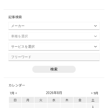
記事検索
カレンダー
2026年8月
7月 <
> 9月
日
月
火
水
木
金
土
1