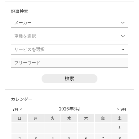
記事検索
カレンダー
2026年8月
7月 <
> 9月
日
月
火
水
木
金
土
1
2
3
4
5
6
7
8