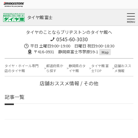
タイヤ館 富士
タイヤのことならブリヂストンのタイヤ館へ
0545-60-3030
平日 土曜日9:00~19:00 日曜日 祝日9:00~18:30
〒416-0931 静岡県富士市蓼原59-1
Map
タイヤ・ホイール専門
都道府県か
静岡県のタ
タイヤ館 富
店舗おスス
店のタイヤ館
ら探す
イヤ館
士TOP
メ情報
店舗おススメ情報 / その他
記事一覧