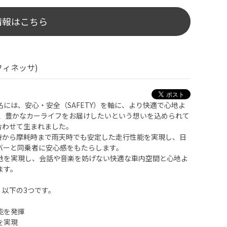
情報はこちら
フィネッサ)
ド名には、安心・安全（SAFETY）を軸に、より快適で心地よ
し、豊かなカーライフをお届けしたいという想いを込められて
組み合わせて生まれました。
、新品時から摩耗時まで雨天時でも安定した走行性能を実現し、日
バーと同乗者に安心感をもたらします。
地を実現し、会話や音楽を妨げない快適な車内空間と心地よ
ます。
は、以下の3つです。
能を発揮
を実現