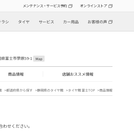
メンテナンス・サービス予約
オンラインストア
チラシ
タイヤ
サービス
カー用品
お客様の声
静岡県富士市蓼原59-1
Map
商品情報
店舗おススメ情報
館
都道府県から探す
静岡県のタイヤ館
タイヤ館 富士TOP
商品情報
合わせください。