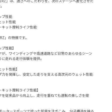
E-71RZ」は、速さへのこだわりを、次のステージへ進化させた
す。
ップ性能
ェット性能
ーキット摩耗ライフ性能
71RZ」の特徴です。
ップ性能】
ヤが、ワインディングや高速道路など日常のあらゆるシーン
りに走れる走行体験を提供。
ェット性能】
プ力を発揮し、安定した走りを支える高次元のウェット性能
ーキット摩耗ライフ性能】
フを従来品から向上し、走行を重ねても運転の楽しさを提
Z」は、モータースポーツで培った知見を注ぎこみ、 分子構造を操る