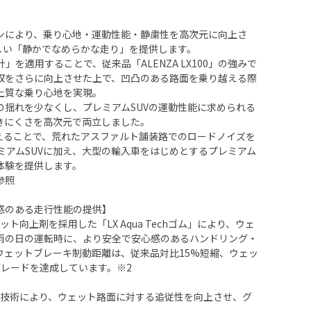
ンにより、乗り心地・運動性能・静粛性を高次元に向上さ
しい「静かでなめらかな走り」を提供します。
rt設計」を適用することで、従来品「ALENZA LX100」の強みで
収をさらに向上させた上で、凹凸のある路面を乗り越える際
上質な乗り心地を実現。
の揺れを少なくし、プレミアムSUVの運動性能に求められる
きにくさを高次元で両立しました。
えることで、荒れたアスファルト舗装路でのロードノイズを
ミアムSUVに加え、大型の輸入車をはじめとするプレミアム
体験を提供します。
参照
感のある走行性能の提供】
ト向上剤を採用した「LX Aqua Techゴム」により、ウェ
雨の日の運転時に、より安全で安心感のあるハンドリング・
ウェットブレーキ制動距離は、従来品対比15%短縮、ウェッ
レードを達成しています。※2
た技術により、ウェット路面に対する追従性を向上させ、グ