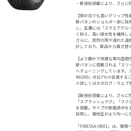
・新技術搭載により、さらに
【雨の日でも高いグリップ性
新パタンのショルダー部に採
し、主溝には「スクエアグル
く抑え、高い排水性を維持し
さらに、突然の雨や濡れた道
計しており、新品から履き替
【より静かで快適な車内空間
新パタンに搭載される「スリ
へチューニングしています。ス
NH200」対比7％※低減す
※詳しくはカタログ・ウェブ
【新技術搭載により、さらに
「スプラッシュラグ」「スク
を搭載。サイプの断面途中を3
採用し、接地圧がより均一に
「FINESSA HB01」は