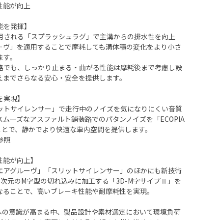
性能が向上
能を発揮】
用される「スプラッシュラグ」で主溝からの排水性を向上
ーヴ」を適用することで摩耗しても溝体積の変化をより小さ
ます。
路でも、しっかり止まる・曲がる性能は摩耗後まで考慮し設
えまでさらなる安心・安全を提供します。
を実現】
ットサイレンサー」で走行中のノイズを気になりにくい音質
ムーズなアスファルト舗装路でのパタンノイズを「ECOPIA
ることで、静かでより快適な車内空間を提供します。
参照
性能が向上】
エアグルーヴ」「スリットサイレンサー」のほかにも新技術
次元のM字型の切れ込みに加工する「3D-M字サイプⅡ」を
なることで、高いブレーキ性能や耐摩耗性を実現。
、環境への意識が高まる中、製品設計や素材選定において環境負荷