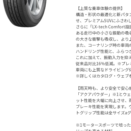
【上質な乗車体験の提供】
構造・形状の最適化と新パタ
せ、プレミアムSUVにふさわ
さらに「LX-tech Comfo
ある走行中の小さな振動の吸
の大きな衝撃も吸収し、より
また、コーナリング時の車両
ハンドリング性能と、ふらつ
これに加えて、振動入力を抑
従来品対比16％低減。※プレ
車両にも上質なドライビング
※詳しくはカタログ・ウェブ
【雨天時も、より安全で安心
「アクアパウダー」※1とウェッ
ット性能を大幅に向上させ、
ブレーキ性能を実現します。
トグリップ性能は全サイズaグ
※1モータースポーツで培っ