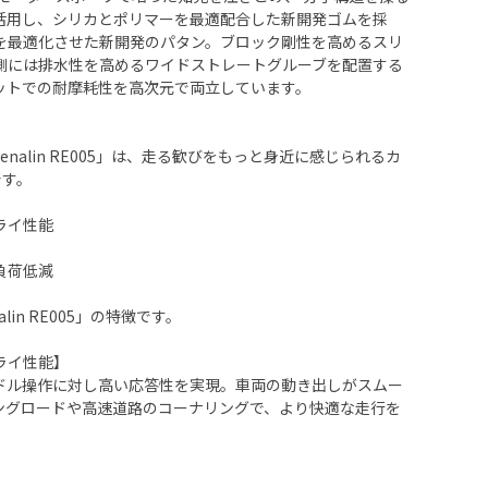
活用し、シリカとポリマーを最適配合した新開発ゴムを採
を最適化させた新開発のパタン。ブロック剛性を高めるスリ
N側には排水性を高めるワイドストレートグルーブを配置する
ットでの耐摩耗性を高次元で両立しています。
renalin RE005」は、走る歓びをもっと身近に感じられるカ
です。
ライ性能
負荷低減
alin RE005」の特徴です。
ライ性能】
ドル操作に対し高い応答性を実現。車両の動き出しがスムー
ングロードや高速道路のコーナリングで、より快適な走行を
】