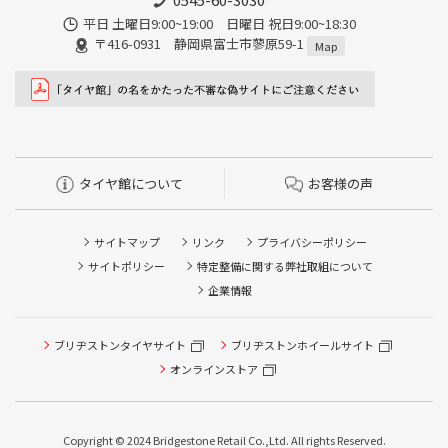
平日 土曜日9:00~19:00 日曜日 祝日9:00~18:30
〒416-0931 静岡県富士市蓼原59-1
Map
タイヤ館について
お客様の声
サイトマップ
リンク
プライバシーポリシー
サイトポリシー
特定整備に関する弊社取組について
企業情報
ブリヂストンタイヤサイト
ブリヂストンホイールサイト
オンラインストア
Copyright © 2024 Bridgestone Retail Co.,Ltd. All rights Reserved.
タイヤ点検・安全点検/タイヤ履き替え/オイル交換/その他