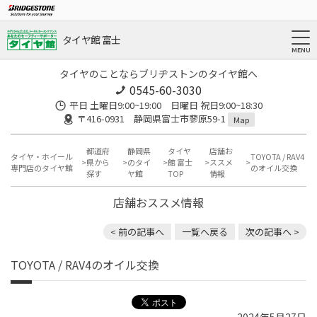
タイヤ館 富士
タイヤのことならブリヂストンのタイヤ館へ
0545-60-3030
平日 土曜日9:00~19:00 日曜日 祝日9:00~18:30
〒416-0931 静岡県富士市蓼原59-1
Map
都道府
静岡県
タイヤ
店舗お
タイヤ・ホイール
TOYOTA / RAV4
県から
のタイ
館 富士
ススメ
専門店のタイヤ館
のオイル交換
探す
ヤ館
TOP
情報
店舗おススメ情報
< 前の記事へ
一覧へ戻る
次の記事へ >
TOYOTA / RAV4のオイル交換