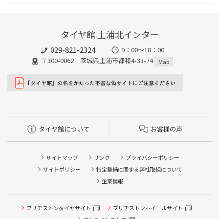
タイヤ館 土浦北インターは空気圧の点検・補充に対応していま
談ください。
す。最短15分、無料で対応させていただきます。
タイヤ館 土浦北インター
029-821-2324
9：00～18：00
〒300-0062 茨城県土浦市都和4-33-74
Map
タイヤ館について
お客様の声
サイトマップ
リンク
プライバシーポリシー
サイトポリシー
特定整備に関する弊社取組について
企業情報
ブリヂストンタイヤサイト
ブリヂストンホイールサイト