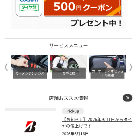
サービスメニュー
イル交
カーオーディオ ビジュ
カーメンテンナンス
愛車点検
アル関連
店舗おススメ情報
【お知らせ】2026年9月1日からタイ
ヤの値上げです
2026年6月16日