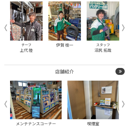
約
チーフ
伊賀 桂一
スタッフ
上代 陸
沼尻 拓哉
店舗紹介
ー
メンテナンスコーナー
喫煙室