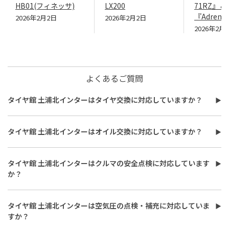
HB01(フィネッサ)
LX200
71RZ』＆
『Adrenal
2026年2月2日
2026年2月2日
2026年2月
よくあるご質問
タイヤ館 土浦北インターはタイヤ交換に対応していますか？
タイヤ館 土浦北インターはタイヤ交換に対応しています。
費用は、タイヤ交換工賃のほかに、タイヤ本体の価格やホイール
タイヤ館 土浦北インターはオイル交換に対応していますか？
バランス調整、使用済みタイヤ処分費用などがかかる場合があり
タイヤ館 土浦北インターはオイル交換に対応しています。
ます。
使用するオイルの種類（鉱物油・部分合成油・全合成油）や粘
また、作業時間は最短で約30分程度ですが、作業内容や交換本
タイヤ館 土浦北インターはクルマの安全点検に対応しています
度、交換量によって費用が変わります。工賃やフィルター代を含め
数、車種により異なり、時間がかかる場合もございます。詳細は店
か？
た交換費用については、店舗スタッフまでお問い合わせくださ
舗スタッフまでお気軽にご相談ください
タイヤ館 土浦北インターはおクルマの安全点検に対応していま
い。
す。最短30分、無料で対応させていただきます。
また、所要時間は最短約30分程度になります。こちらもオイルフ
タイヤ館 土浦北インターは空気圧の点検・補充に対応していま
ィルターの同時交換や、在庫・車種、作業時期等により時間が変
すか？
わることもありますので、詳細は店舗スタッフまでお気軽にご相