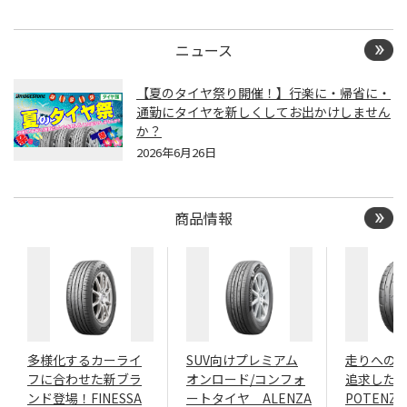
ニュース
【夏のタイヤ祭り開催！】行楽に・帰省に・
通勤にタイヤを新しくしてお出かけしません
か？
2026年6月26日
商品情報
多様化するカーライ
SUV向けプレミアム
走りへの
フに合わせた新ブラ
オンロード/コンフォ
追求したN
ンド登場！FINESSA
ートタイヤ ALENZA
POTENZA