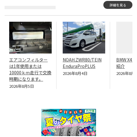
詳細を見る
エアコンフィルター
NOAH.ZWR80/TEIN
BMW X4
は1年使用または
EnduraProPLUS
紹介
10000ｋｍ走行で交換
2026年8月4日
2026年8月
時期になります。
2026年8月5日