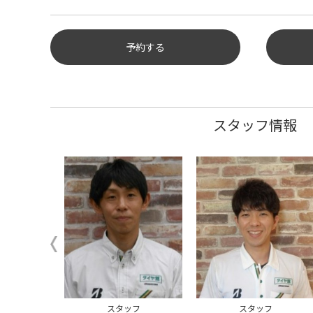
予約する
タイヤ点検・安全点検/タイヤ履
き替え/オイル交換/その他ピット
作業の予約
スタッフ情報
クローク契約会員専用タイヤ履き
替え※タイヤ履き替えを希望のク
ローク契約会員の方はこちらを選
択ください
本日のタイヤ履き替え順番待ち予
約 ※クローク契約会員の方はご利
用いただけません
－ナ－
ウェイティングコーナー
長
スタッフ
スタッフ