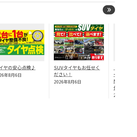
イヤの安心点検♪
SUVタイヤもお任せく
【トヨタ 
ださい！
ールダーHV
026年8月6日
NKE165G
2026年8月6日
作業（REGN
2026年8月