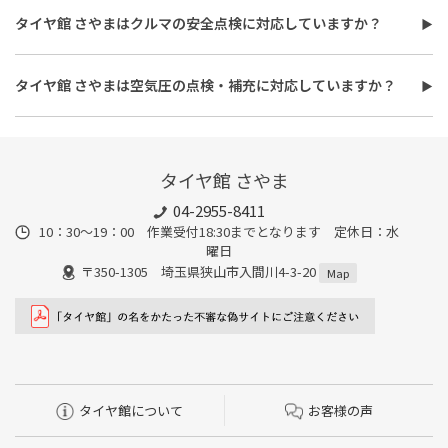
使用するオイルの種類（鉱物油・部分合成油・全合成油）や粘
また、作業時間は最短で約30分程度ですが、作業内容や交換本
タイヤ館 さやまはクルマの安全点検に対応していますか？
度、交換量によって費用が変わります。工賃やフィルター代を含め
数、車種により異なり、時間がかかる場合もございます。詳細は店
タイヤ館 さやまはおクルマの安全点検に対応しています。最短30
た交換費用については、店舗スタッフまでお問い合わせくださ
舗スタッフまでお気軽にご相談ください
分、無料で対応させていただきます。
い。
タイヤ館 さやまは空気圧の点検・補充に対応していますか？
また、所要時間は最短約30分程度になります。こちらもオイルフ
タイヤ館 さやまは空気圧の点検・補充に対応しています。最短15
ィルターの同時交換や、在庫・車種、作業時期等により時間が変
分、無料で対応させていただきます。
わることもありますので、詳細は店舗スタッフまでお気軽にご相
談ください。
タイヤ館 さやま
04-2955-8411
10：30～19：00 作業受付18:30までとなります 定休日：水
曜日
〒350-1305 埼玉県狭山市入間川4-3-20
Map
タイヤ館について
お客様の声