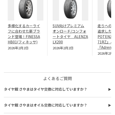
多様化するカーライ
SUV向けプレミアム
走りへの
フに合わせた新ブラ
オンロード/コンフォ
追求したN
ンド登場！FINESSA
ートタイヤ ALENZA
POTENZA
HB01(フィネッサ)
LX200
71RZ』＆
『Adrenal
2026年2月2日
2026年2月2日
2026年2月
よくあるご質問
タイヤ館 さやまはタイヤ交換に対応していますか？
タイヤ館 さやまはタイヤ交換に対応しています。
費用は、タイヤ交換工賃のほかに、タイヤ本体の価格やホイール
タイヤ館 さやまはオイル交換に対応していますか？
バランス調整、使用済みタイヤ処分費用などがかかる場合があり
タイヤ館 さやまはオイル交換に対応しています。
ます。