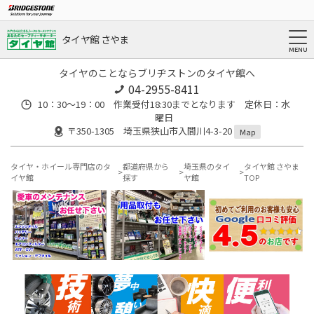
タイヤ館 さやま
タイヤのことならブリヂストンのタイヤ館へ
04-2955-8411
10：30～19：00 作業受付18:30までとなります 定休日：水
曜日
〒350-1305 埼玉県狭山市入間川4-3-20
Map
タイヤ・ホイール専門店のタ
都道府県から
埼玉県のタイ
タイヤ館 さやま
イヤ館
探す
ヤ館
TOP