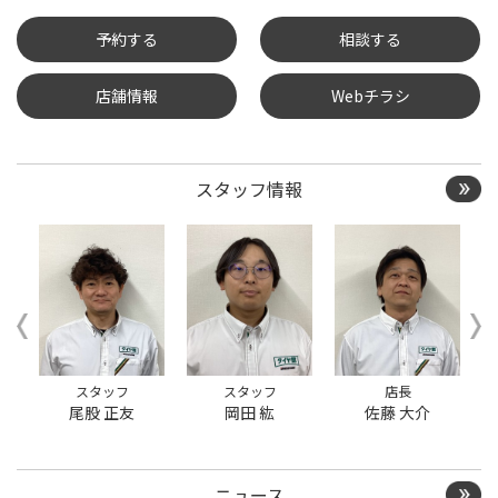
予約する
相談する
店舗情報
Webチラシ
タイヤ点検・安全点検/タ
イヤ履き替え/オイル交
換/その他ピット作業の予
約
スタッフ情報
クローク契約会員専用タ
イヤ履き替え※タイヤ履
き替えを希望のクローク
契約会員の方はこちらを
選択ください
本日のタイヤ履き替え順
番待ち予約 ※クローク契
約会員の方はご利用いた
だけません
スタッフ
スタッフ
店長
尾股 正友
岡田 紘
佐藤 大介
ニュース