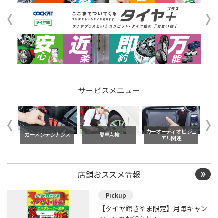
サービスメニュー
イル交
カーオーディオ ビジュ
カーメンテンナンス
愛車点検
アル関連
店舗おススメ情報
【タイヤ館さやま限定】月毎キャン