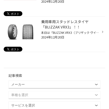
2024年12月20日
乗用車用スタッドレスタイヤ
「BLIZZAK VRX3」！！
本日は「BLIZZAK VRX3（ブリザック ヴイアールエックススリー）」をご紹介します！ 「BLIZZAK（ブリザック）」は、ブリヂストンを代表するスタッドレスタイヤブランドです。1988年に冬道特有の凍結路面や積雪路面などでのより安心・安全なドライブに貢献するために生まれ、30年を超える歴史の中で進...
2024年12月20日
記事検索