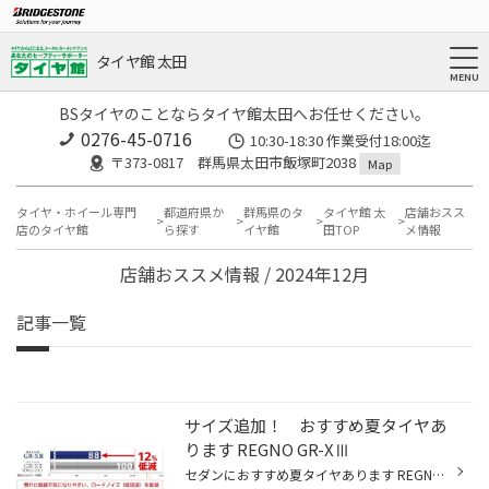
タイヤ館 太田
BSタイヤのことならタイヤ館太田へお任せください。
0276-45-0716
10:30-18:30 作業受付18:00迄
〒373-0817 群馬県太田市飯塚町2038
Map
タイヤ・ホイール専門
都道府県か
群馬県のタ
タイヤ館 太
店舗おスス
店のタイヤ館
ら探す
イヤ館
田TOP
メ情報
店舗おススメ情報 / 2024年12月
記事一覧
サイズ追加！ おすすめ夏タイヤあ
ります REGNO GR-XⅢ
セダンにおすすめ夏タイヤあります REGNO GR-XⅢ 乗り心地がよくて安全性も高いセダン車は、長距離の移動に適した車です。移動距離だけでなく、運転を楽しみたいドライバーや車好きの方に人気の高い傾向にあります。セダン車は運転中も快適な空間が求められるため、走行音の静かなタイヤが好まれます...