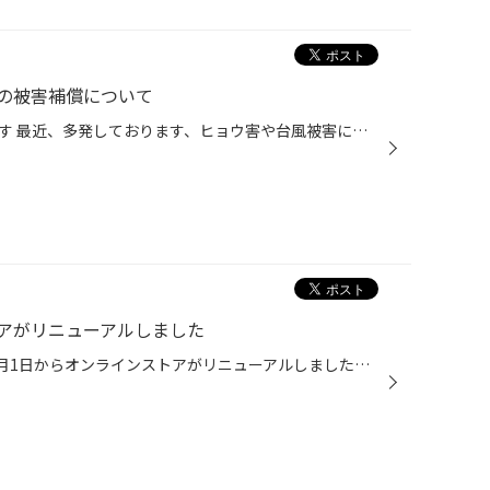
の被害補償について
いつもご利用ありがとうございます 最近、多発しております、ヒョウ害や台風被害につきまして、 当店に駐車中に被害にあった場合、保証はございません。 また、作業請負中に発生した被害におきましても、保証はございません。 お客様方には天候に留意しご来店頂ければ幸いです。 タイヤ館太田 店主
アがリニューアルしました
こんにちは、タイヤ館太田です 8月1日からオンラインストアがリニューアルしました！ 取り扱い商品が増え、オプションも充実！ タイヤ選びもAI診断でサポート、 会員登録でお得に購入できます！ お会計はオンラインで決済するのでお客様はご来店するだけ！ 2つの保証も付いて安心してご購入頂けます...