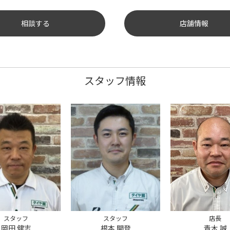
相談する
店舗情報
スタッフ情報
スタッフ
店長
副店長
根本 開登
青木 誠
町田 和