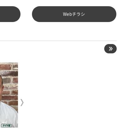
Webチラシ
スタッフ
スタッフ
尚
岡田 健志
根本 開登