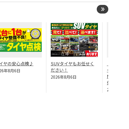
イヤの安心点検♪
SUVタイヤもお任せく
【トヨタ 
ださい！
ールダーHV
026年8月6日
NKE165G
2026年8月6日
作業（REGN
2026年8月