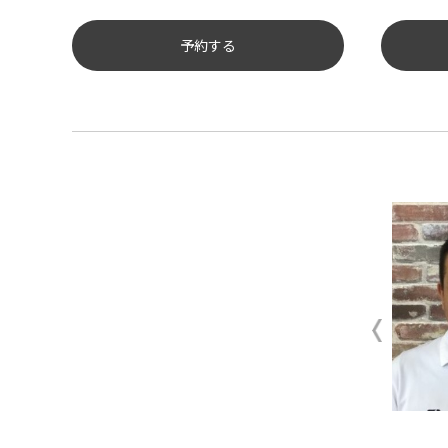
予約する
タイヤ点検・安全点検/タイヤ履
き替え/オイル交換/その他ピット
作業の予約
クローク契約会員専用タイヤ履き
替え※タイヤ履き替えを希望のク
ローク契約会員の方はこちらを選
択ください
本日のタイヤ履き替え順番待ち予
約 ※クローク契約会員の方はご利
用いただけません
副店長
スタッフ
町田 和尚
岡田 健志