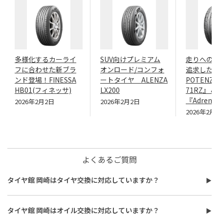
多様化するカーライ
SUV向けプレミアム
走りへの
フに合わせた新ブラ
オンロード/コンフォ
追求したN
ンド登場！FINESSA
ートタイヤ ALENZA
POTENZA
HB01(フィネッサ)
LX200
71RZ』＆
『Adrenal
2026年2月2日
2026年2月2日
2026年2月
よくあるご質問
タイヤ館 岡崎はタイヤ交換に対応していますか？
タイヤ館 岡崎はタイヤ交換に対応しています。
費用は、タイヤ交換工賃のほかに、タイヤ本体の価格やホイール
タイヤ館 岡崎はオイル交換に対応していますか？
バランス調整、使用済みタイヤ処分費用などがかかる場合があり