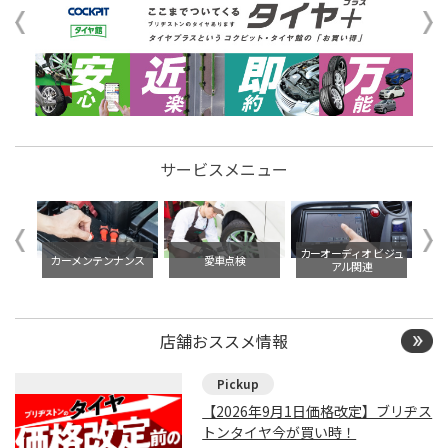
サービスメニュー
イル交
カーオーディオ ビジュ
カーメンテンナンス
愛車点検
アル関連
店舗おススメ情報
【2026年9月1日価格改定】ブリヂス
トンタイヤ今が買い時！