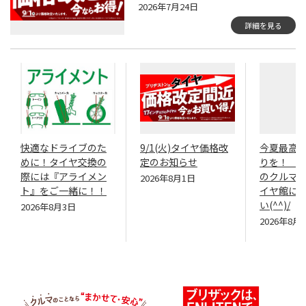
2026年7月24日
詳細を見る
快適なドライブのた
9/1(火)タイヤ価格改
今夏最高
めに！タイヤ交換の
定のお知らせ
りを！ ･
際には『アライメン
のクルマ
2026年8月1日
ト』をご一緒に！！
イヤ館に
い(^^)/
2026年8月3日
2026年8月