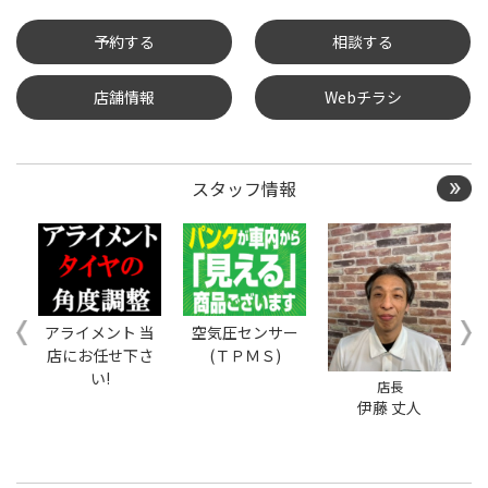
予約する
相談する
店舗情報
Webチラシ
タイヤ点検・安全点検/タ
イヤ履き替え/オイル交
換/その他ピット作業の予
約
スタッフ情報
クローク契約会員専用タ
イヤ履き替え※タイヤ履
き替えを希望のクローク
契約会員の方はこちらを
選択ください
本日のタイヤ履き替え順
アライメント 当
空気圧センサー
番待ち予約 ※クローク契
店にお任せ下さ
(ＴＰＭＳ)
約会員の方はご利用いた
い!
だけません
ご
店長
伊藤 丈人