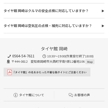
タイヤ館 岡崎はオイル交換に対応しています。
ます。
使用するオイルの種類（鉱物油・部分合成油・全合成油）や粘
また、作業時間は最短で約30分程度ですが、作業内容や交換本
タイヤ館 岡崎はクルマの安全点検に対応していますか？
度、交換量によって費用が変わります。工賃やフィルター代を含め
数、車種により異なり、時間がかかる場合もございます。詳細は店
タイヤ館 岡崎はおクルマの安全点検に対応しています。最短30
た交換費用については、店舗スタッフまでお問い合わせくださ
舗スタッフまでお気軽にご相談ください
分、無料で対応させていただきます。
い。
タイヤ館 岡崎は空気圧の点検・補充に対応していますか？
また、所要時間は最短約30分程度になります。こちらもオイルフ
タイヤ館 岡崎は空気圧の点検・補充に対応しています。最短15
ィルターの同時交換や、在庫・車種、作業時期等により時間が変
分、無料で対応させていただきます。
わることもありますので、詳細は店舗スタッフまでお気軽にご相
談ください。
タイヤ館 岡崎
0564-54-7611
10:30～19:00(作業受付終了18:00)
〒444-0812 愛知県岡崎市大西町字南ｹ原12番地106
Map
タイヤ館について
お客様の声