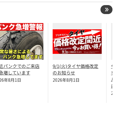
近パンクでのご来店
9/1(火)タイヤ価格改定
今夏最高の
急増しています
のお知らせ
を！ ･･･
ルマの点検
026年8月1日
2026年8月1日
に寄ってくだ
2026年8月