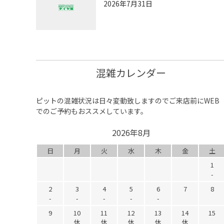
2026年7月31日
混雑カレンダー
ピットの混雑状況は日々変動致しますのでご来店前にWEB
でのご予約もおススメしています。
2026年8月
日
月
火
水
木
金
土
1
-
2
3
4
5
6
7
8
-
-
-
-
-
9
10
11
12
13
14
15
休
休
休
休
休