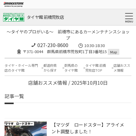
タイヤ館 前橋荒牧店
～タイヤのプロがいる～ 前橋市にあるカーメンテナンスショッ
プ
027-230-8600
10:30-18:30
〒371-0044 群馬県前橋市荒牧町1丁目3番地15
Map
タイヤ・ホイール専門
都道府県
群馬県の
タイヤ館 前橋
店舗おスス
店のタイヤ館
から探す
タイヤ館
荒牧店TOP
メ情報
店舗おススメ情報 / 2025年10月10日
記事一覧
【マツダ ロードスター】アライメ
ント調整しました！