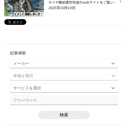
タイヤ館前橋荒牧店のwebサイトをご覧いただき誠にありがとうございます。 今回は【マツダ ロードスター】のアライメント調整のご紹介です。 以前も同車種の調整を実施しましたが ロードスターは調整箇所が多く 【前輪】トー・キャスター・キャンバー 【後輪】トー・キャンバー 計５か所が調整可能...
2025年10月10日
記事検索