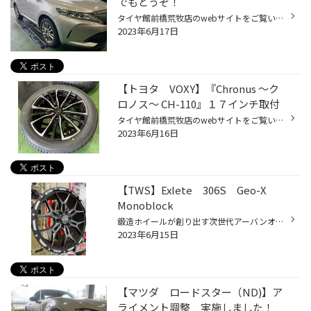
でもどうぞ！
タイヤ館前橋荒牧店のwebサイトをご覧いただきまして誠にありがとうございます。 今回は【タイヤ点検】のご案内です。 みなさま、タイヤの点検はキチンと点検されていますか？ 「タイヤ」はクルマの部品で、唯一路面と接している部分。 「走る」「曲がる」「止まる」といったクルマの基本的な性能は...
2023年6月17日
【トヨタ VOXY】『Chronus ～ク
ロノス～ CH-110』１７インチ取付
タイヤ館前橋荒牧店のwebサイトをご覧いただきまして誠にありがとうございます。 今回は「トヨタ VOXY」タイヤ＆ホイール取付のご紹介。 取り付けるタイヤ＆ホイールは ブリヂストンのお買得なミニバン専用タイヤ 「ルフトRV」 205/55R17 ホットスタッフから発売されているアルミホイール 「クロノ...
2023年6月16日
【TWS】Exlete 306S Geo-X
Monoblock
鍛造ホイールが創り出す次世代アーバンオフロードスタイル。 ※画像：20インチ ランクル300用サイズ
2023年6月15日
【マツダ ロードスター（ND)】ア
ライメント調整 実施しました！