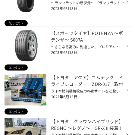
～ランフラットの新次元～ 「ランフラット・テクノロジー」とは？ 空気圧がゼロになっても、所定のスピードで走行可能な技術です。 「S001 RFT」は ・パンクしても走れるランフラットテクノロジーを搭載 ・乗り心地を改善 ・高いドライ＆ウェット性能 新次元のランフラットタイヤです。
2023年6月13日
【スポーツタイヤ】POTENZA ～ポ
テンザ～ S007A
～さらなる高みに到達した、プレミアム・POTENZA～ ・優れたドライ性能 ・高いウエット性能 ・コンフォート性能にも配慮 タイヤに「高い運動性能」をお求めの方にオススメ！
2023年6月13日
【トヨタ アクア】コムテック ド
ライブレコーダー ZDR-017 取付
タイヤ館前橋荒牧店のwebサイトをご覧いただきまして誠にありがとうございます。 今回は【トヨタ アクア】にドライブレコーダー取付です。 機種はTVCMでお馴染みの「コムテック ZDR-017」 あおり運転の対策にはもってこいの 前後 ２カメラのモデルとなっております。 それでは装着、、、 これで、前...
2023年6月13日
【トヨタ クラウンハイブリッド】
REGNO ～レグノ～ GR-XⅡ装着！
タイヤ館前橋荒牧店のwebサイトをご覧いただきまして誠にありがとうございます。 今回はトヨタのビッグセダン 【クラウン ハイブリッド】のタイヤ交換 装着するタイヤは ブリヂストンのプレミアム・コンフォートタイヤ 【REGNO（レグノ）GR-XⅡ】です！ 高い静粛性＆乗り心地に加え、運動性能や摩耗...