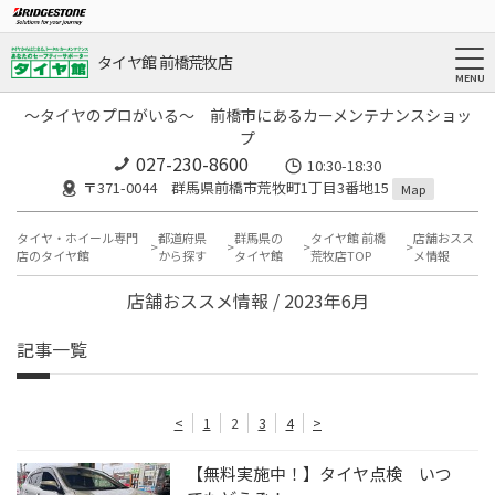
タイヤ館 前橋荒牧店
～タイヤのプロがいる～ 前橋市にあるカーメンテナンスショッ
プ
027-230-8600
10:30-18:30
〒371-0044 群馬県前橋市荒牧町1丁目3番地15
Map
タイヤ・ホイール専門
都道府県
群馬県の
タイヤ館 前橋
店舗おスス
店のタイヤ館
から探す
タイヤ館
荒牧店TOP
メ情報
店舗おススメ情報 / 2023年6月
記事一覧
<
1
2
3
4
>
【無料実施中！】タイヤ点検 いつ