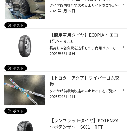
タイヤ館前橋荒牧店のwebサイトをご覧いただきまして誠にありがとうございます。 本日は【マツダ ロードスター】のアライメント調整です 車高調を取り付けた後の調整です。 ユーザー様より 「後輪のキャンバーが過度に寝ている=ネガティブキャンバーになっている」との事。 早速、測定してみましょ...
2023年6月15日
【商用車用タイヤ】ECOPIA ～エコ
ピア～ R710
長持ち＆省燃費を追求した、商用バン・小型トラック専用タイヤ ・ロングライフを実現 ・低燃費性能を向上 長距離を使用する商用車にお乗りの方にオススメです！
2023年6月15日
【トヨタ アクア】ワイパーゴム交
換
タイヤ館前橋荒牧店のwebサイトをご覧いただきまして誠にありがとうございます。 今回は「ワイパーゴム交換」のご案内です。 トヨタ アクアにお乗りのお客様が ここ最近続いている、雨天時の運転の際に 「ワイパーの水切れが悪くて、視界が悪い！」という事でご来店。 純正ワイパーブレードは「デザ...
2023年6月14日
【ランフラットタイヤ】POTENZA
～ポテンザ～ S001 RFT