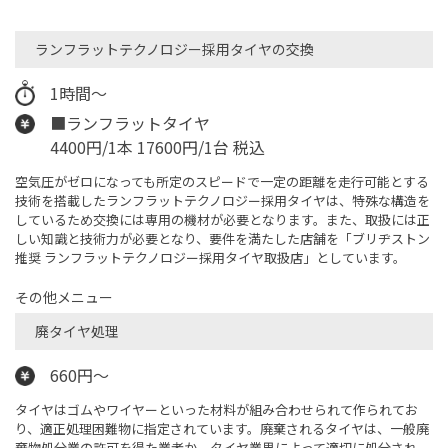
ランフラットテクノロジー採用タイヤの交換
1時間～
■ランフラットタイヤ
4400円/1本 17600円/1台 税込
空気圧がゼロになっても所定のスピードで一定の距離を走行可能とする
技術を搭載したランフラットテクノロジー採用タイヤは、特殊な構造を
しているため交換には専用の機材が必要となります。また、取扱には正
しい知識と技術力が必要となり、要件を満たした店舗を「ブリヂストン
推奨 ランフラットテクノロジー採用タイヤ取扱店」としています。
その他メニュー
廃タイヤ処理
660円～
タイヤはゴムやワイヤーといった材料が組み合わせられて作られてお
り、適正処理困難物に指定されています。廃棄されるタイヤは、一般廃
棄物処分業の許可を得た業者か、タイヤ業界によって適切に処分され、