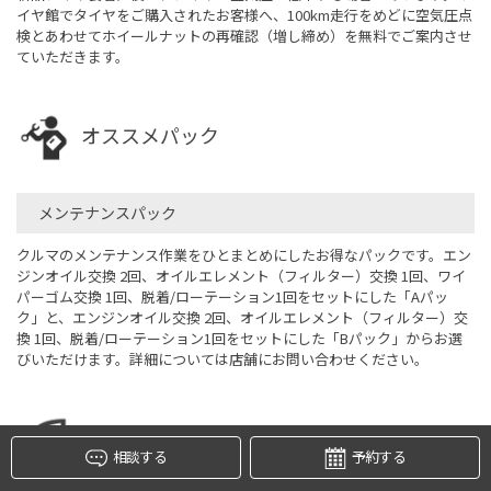
イヤ館でタイヤをご購入されたお客様へ、100km走行をめどに空気圧点
検とあわせてホイールナットの再確認（増し締め）を無料でご案内させ
ていただきます。
オススメパック
メンテナンスパック
クルマのメンテナンス作業をひとまとめにしたお得なパックです。エン
ジンオイル交換 2回、オイルエレメント（フィルター）交換 1回、ワイ
タイヤ点検・安全点検/タイヤ履き替え/オイル交換/その他
パーゴム交換 1回、脱着/ローテーション1回をセットにした「Aパッ
ピット作業の予約
ク」と、エンジンオイル交換 2回、オイルエレメント（フィルター）交
クローク契約会員専用タイヤ履き替え※タイヤ履き替えを
換 1回、脱着/ローテーション1回をセットにした「Bパック」からお選
希望のクローク契約会員の方はこちらを選択ください
びいただけます。詳細については店舗にお問い合わせください。
本日のタイヤ履き替え順番待ち予約 ※クローク契約会員の
方はご利用いただけません
リフレッシュメニュー
相談する
予約する