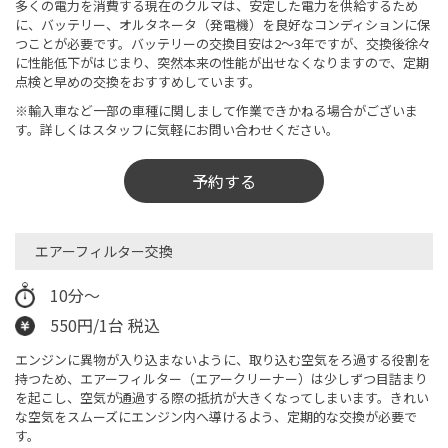
多くの電力を消費する現在のクルマは、安定した電力を供給するため
に、バッテリー、オルタネータ（発電機）を良好なコンディションに保
つことが必要です。バッテリーの交換目安は2～3年ですが、交換後徐々
に性能低下がはじまり、突然本来の性能が出せなくなりますので、定期
点検と早めの交換をおすすめしています。
※輸入車など一部の車種に関しまして作業できかねる場合がございま
す。詳しくはスタッフに気軽にお問い合わせください。
予約する
エアーフィルター交換
10分～
550円/1台 税込
エンジンに異物が入り込まないように、取り込む空気をろ過する役割を
持つため、エアーフィルター（エアークリーナー）は少しずつ目詰まり
を起こし、空気が通過する際の抵抗が大きくなってしまいます。きれい
な空気をスムーズにエンジン内へ導けるよう、定期的な交換が必要で
す。