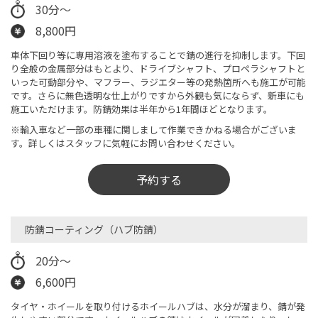
30分～
8,800円
車体下回り等に専用溶液を塗布することで錆の進行を抑制します。下回
り全般の金属部分はもとより、ドライブシャフト、プロペラシャフトと
いった可動部分や、マフラー、ラジエター等の発熱箇所へも施工が可能
です。さらに無色透明な仕上がりですから外観も気にならず、新車にも
施工いただけます。防錆効果は半年から1年間ほどとなります。
※輸入車など一部の車種に関しまして作業できかねる場合がございま
す。詳しくはスタッフに気軽にお問い合わせください。
予約する
防錆コーティング（ハブ防錆）​
20分～
6,600円
タイヤ・ホイールを取り付けるホイールハブは、水分が溜まり、錆が発