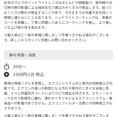
近年のクルマのヘッドライトレンズはほとんどが樹脂製で、紫外線や点
灯時の熱の影響による経年劣化で黄ばみやくすみが発生します。放って
おくとひび割れが発生することがあり、そのままでは光量不足を招いて
車検に通らないこともあります。ヘッドライトコーティングは、表面の
コートを剥離し、丁寧に研磨したあとにコーティングを施し、より美し
く仕上げ耐久性を高めます。
※輸入車など一部の車種に関しまして作業できかねる場合がございま
す。詳しくはスタッフに気軽にお問い合わせください。
車内 除菌・消臭
30分～
3300円/1台 税込
専用の特殊ノズルを使用し、エアコンシステム内と車内の同時施工が可
能です。エアコンの臭いの原因となる汚れや車内のニオイを消臭し除
菌、さらに抗菌防汚コートによりカビの発生を防ぎます。エタノールベ
ースなので乾燥性に優れ、濡れやベタツキによるエアコンシステム・電
装品への影響がありません。エアコンフィルター交換との同時施工がお
すすめです。
※輸入車など一部の車種に関しまして作業できかねる場合がございま