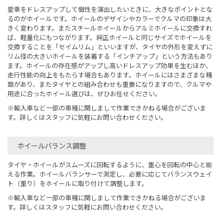
愛車をドレスアップして個性を演出したいときに、大きなポイントとな
るのがホイールです。ホイールのデザインやカラーでクルマの印象は大
きく変わります。またスチールホイールからアルミホイールに交換すれ
ば、軽量化にもつながります。純正ホイールと同じサイズでホイールを
交換することを「セイムリム」といいますが、タイヤの外形を変えずに
リム径の大きいホイールを装着する「インチアップ」という方法もあり
ます。ホイールの存在感がアップし高いドレスアップ効果を生むほか、
走行性能の向上をもたらす場合もあります。ホイールにはさまざまな種
類があり、またタイヤとの組み合わせも重要になりますので、クルマや
用途に合ったホイール選びは、ぜひお任せください。
※輸入車など一部の車種に関しまして作業できかねる場合がございま
す。詳しくはスタッフに気軽にお問い合わせください。
ホイールバランス調整
タイヤ・ホイールがスムーズに回転するように、重心を回転の中心と揃
える作業。ホイールバランサーで測定し、必要に応じてバランスウェイ
ト（重り）をホイールに取り付けて調整します。
※輸入車など一部の車種に関しまして作業できかねる場合がございま
す。詳しくはスタッフに気軽にお問い合わせください。