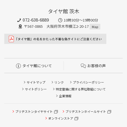
タイヤ館 茨木
072-638-6889
10時30分～19時00分
〒567-0865 大阪府茨木市横江2-20-17
Map
タイヤ館について
お客様の声
サイトマップ
リンク
プライバシーポリシー
サイトポリシー
特定整備に関する弊社取組について
企業情報
タイヤ点検・安全点検/タイヤ履き替え/オイル交換/その他
ブリヂストンタイヤサイト
ブリヂストンホイールサイト
ピット作業の予約
オンラインストア
クローク契約会員専用タイヤ履き替え※タイヤ履き替えを