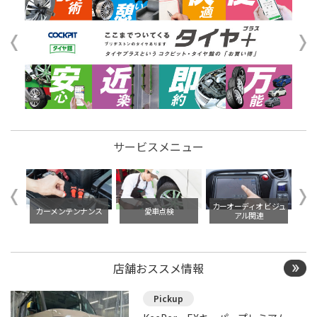
サービスメニュー
イル交
カーオーディオ ビジュ
カーメンテンナンス
愛車点検
アル関連
店舗おススメ情報