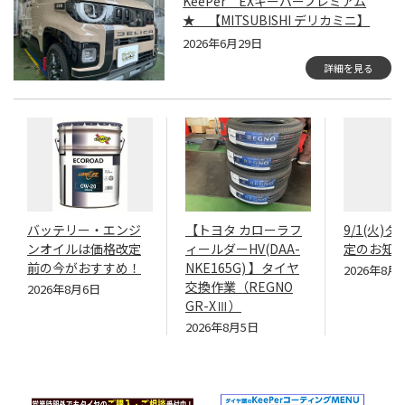
KeePer EXキーパープレミアム
★ 【MITSUBISHI デリカミニ】
2026年6月29日
詳細を見る
バッテリー・エンジ
【トヨタ カローラフ
9/1(火)
ンオイルは価格改定
ィールダーHV(DAA-
定のお知
前の今がおすすめ！
NKE165G) 】タイヤ
2026年8月
交換作業（REGNO
2026年8月6日
GR-XⅢ）
2026年8月5日