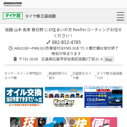
タイヤ館 広島祇園
祇園 山本 長束 春日野 にお住まいの方 KeePerコーティングお任せ
ください！
082-832-4785
AM10:00～PM6:30 (作業受付はPM5:30まで) ※繁忙期は受付終了
時刻が早まります
〒731-0138 広島県広島市安佐南区祇園3丁目21-4
Map
タイヤ・ホイール専門店の
都道府県から
広島県のタイ
タイヤ館 広島祇園
タイヤ館
探す
ヤ館
TOP