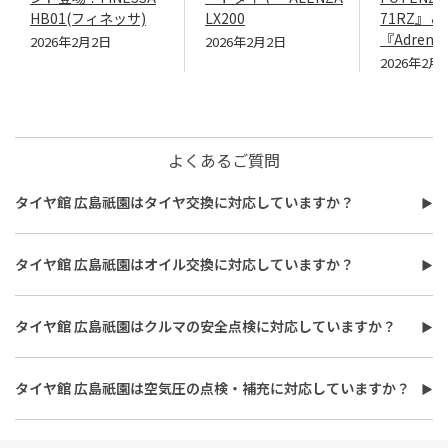
HB01(フィネッサ)
LX200
71RZ』＆
『Adrenal
2026年2月2日
2026年2月2日
2026年2月
よくあるご質問
タイヤ館 広島祇園はタイヤ交換に対応していますか？
タイヤ館 広島祇園はタイヤ交換に対応しています。
費用は、タイヤ交換工賃のほかに、タイヤ本体の価格やホイール
タイヤ館 広島祇園はオイル交換に対応していますか？
バランス調整、使用済みタイヤ処分費用などがかかる場合があり
タイヤ館 広島祇園はオイル交換に対応しています。
ます。
使用するオイルの種類（鉱物油・部分合成油・全合成油）や粘
また、作業時間は最短で約30分程度ですが、作業内容や交換本
タイヤ館 広島祇園はクルマの安全点検に対応していますか？
度、交換量によって費用が変わります。工賃やフィルター代を含め
数、車種により異なり、時間がかかる場合もございます。詳細は店
タイヤ館 広島祇園はおクルマの安全点検に対応しています。最短
た交換費用については、店舗スタッフまでお問い合わせくださ
舗スタッフまでお気軽にご相談ください
30分、無料で対応させていただきます。
い。
タイヤ館 広島祇園は空気圧の点検・補充に対応していますか？
また、所要時間は最短約30分程度になります。こちらもオイルフ
タイヤ館 広島祇園は空気圧の点検・補充に対応しています。最短
ィルターの同時交換や、在庫・車種、作業時期等により時間が変
15分、無料で対応させていただきます。
わることもありますので、詳細は店舗スタッフまでお気軽にご相