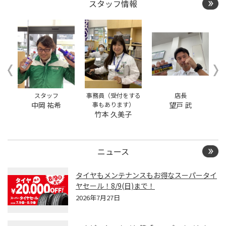
スタッフ情報
クローク契約会員専用タ
イヤ履き替え※タイヤ履
き替えを希望のクローク
契約会員の方はこちらを
選択ください
本日のタイヤ履き替え順
番待ち予約 ※クローク契
約会員の方はご利用いた
だけません
スタッフ
事務員（受付をする
店長
中岡 祐希
事もあります）
望戸 武
竹本 久美子
ニュース
タイヤもメンテナンスもお得なスーパータイ
ヤセール！8/9(日)まで！
2026年7月27日