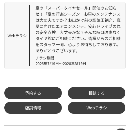
夏の「スーパータイヤセール」開催のお知ら
せ！「夏の行楽シーズン」お車のメンテナンス
は大丈夫ですか？お出かけ前の空気圧補充、真
夏に向けたエアコンメンテ、安心ドライブの為
の安全点検。大丈夫かな？そんな時は遠慮なく
Webチラシ
タイヤ館にご相談ください。皆様からのご相談
をスタッフ一同、心よりお待ちしております。
ありがとうございます。
チラシ期間
2026年7月9日～2026年8月9日
予約する
相談する
店舗情報
Webチラシ
タイヤ点検・安全点検/タ
イヤ履き替え/オイル交
換/その他ピット作業の予
約