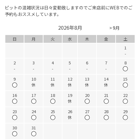
ピットの混雑状況は日々変動致しますのでご来店前にWEBでのご
予約もおススメしています。
2026年8月
> 9月
日
月
火
水
木
金
土
1
-
2
3
4
5
6
7
8
-
-
-
-
-
-
9
10
11
12
13
14
15
休
休
休
休
休
16
17
18
19
20
21
22
休
23
24
25
26
27
28
29
休
30
31