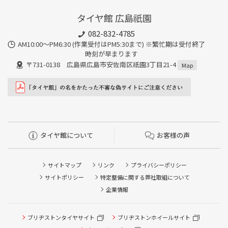
談ください。
タイヤ館 広島祇園
082-832-4785
AM10:00～PM6:30 (作業受付はPM5:30まで) ※繁忙期は受付終了
時刻が早まります
〒731-0138 広島県広島市安佐南区祇園3丁目21-4
Map
タイヤ館について
お客様の声
サイトマップ
リンク
プライバシーポリシー
サイトポリシー
特定整備に関する弊社取組について
企業情報
タイヤ点検・安全点検/タイヤ履き替え/オイル交換/その他
タイヤ点検・安全点検/タイヤ履き替え/オイル交換/その他
ブリヂストンタイヤサイト
ブリヂストンホイールサイト
ピット作業の予約
ピット作業の予約