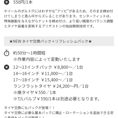
550円/1本
ホイールのボルト穴にはわずかな"アソビ"があるため、そのまま締め付
けてしまうと真ん中からズレることがあります。センターフィットは、
特殊振動を与えながらナットを締め付け、より高い精度のバランス調整
とタイヤ装着を実現するブリヂストンの独自開発技術です。
★NEW タイヤ交換パック＋リフレッシュパック★
約50分～1時間程
※作業内容によって変動いたします
12～13インチパック ￥8,800～／1台
14～16インチ ￥11,000～／1台
17～18インチ ￥15,400～／1台
ランフラットタイヤ ￥24,200～円／1台
※廃タイヤ￥550／1本
※T/Lバルブ￥550/1本は別途必要となります。
タイヤ交換にもパックが登場！！
タイヤ交換に必要な基本パックに錆止・ローテーションを追加できる安
心長持ちパックが登場！！