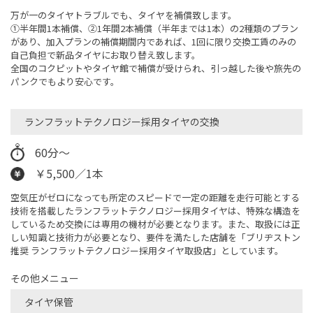
万が一のタイヤトラブルでも、タイヤを補償致します。
➀半年間1本補償、②1年間2本補償（半年までは1本）の2種類のプラン
があり、加入プランの補償期間内であれば、1回に限り交換工賃のみの
自己負担で新品タイヤにお取り替え致します。
全国のコクピットやタイヤ館で補償が受けられ、引っ越した後や旅先の
パンクでもより安心です。
ランフラットテクノロジー採用タイヤの交換
60分～
￥5,500／1本
空気圧がゼロになっても所定のスピードで一定の距離を走行可能とする
技術を搭載したランフラットテクノロジー採用タイヤは、特殊な構造を
しているため交換には専用の機材が必要となります。また、取扱には正
しい知識と技術力が必要となり、要件を満たした店舗を「ブリヂストン
推奨 ランフラットテクノロジー採用タイヤ取扱店」としています。
その他メニュー
タイヤ保管