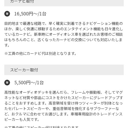
カーナビ取付
16,500円～/1台
目的地まで最適な経路で、早く確実に到着できるナビゲーション機能の
ほか、楽しく快適に移動するためのエンタテイメント機能も日々進化し
ているカーナビ。新車時にオーディオレス車を選ばれたお客様のご相談
はもちろんのこと、古くなったカーナビの交換についても対応いたしま
す。
※工賃の他にカーナビ代は別途となります。
スピーカー取付
5,500円～/1台
高性能なオーディオデッキを選んだら、フレームや振動板、そしてマグ
ネットなど材質や部品にコストをかけたスピーカーにグレードアップす
ることをおすすめします。高音領域を受け持つツィーターが別体となっ
たセパレートスピーカーや、重低音領域を強化するサブウーファーな
ど、おクルマに合わせてお選びします。車種専用設計のトレードインス
ピーカーも人気です。
※工賃の他にスピーカー代は別途となります。