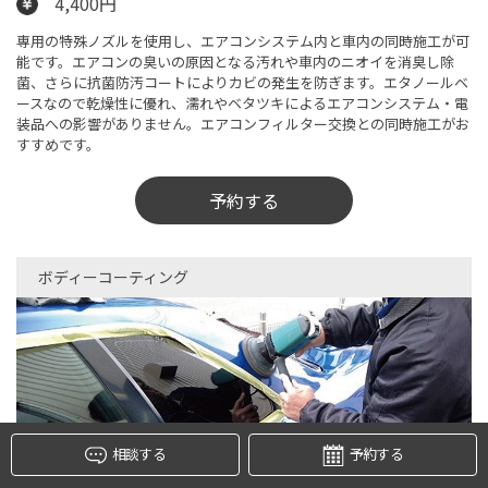
4,400円
専用の特殊ノズルを使用し、エアコンシステム内と車内の同時施工が可
能です。エアコンの臭いの原因となる汚れや車内のニオイを消臭し除
菌、さらに抗菌防汚コートによりカビの発生を防ぎます。エタノールベ
ースなので乾燥性に優れ、濡れやベタツキによるエアコンシステム・電
装品への影響がありません。エアコンフィルター交換との同時施工がお
すすめです。
予約する
ボディーコーティング
タイヤ点検・安全点検/タイヤ履き替え/オイル交換/その他
ピット作業の予約
クローク契約会員専用タイヤ履き替え※タイヤ履き替えを
希望のクローク契約会員の方はこちらを選択ください
本日のタイヤ履き替え順番待ち予約 ※クローク契約会員の
方はご利用いただけません
相談する
予約する