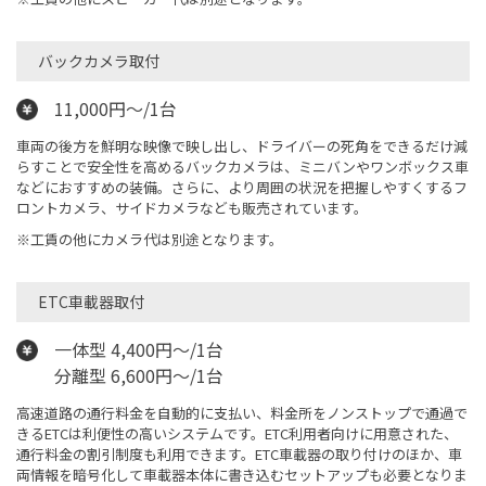
バックカメラ取付
11,000円～/1台
車両の後方を鮮明な映像で映し出し、ドライバーの死角をできるだけ減
らすことで安全性を高めるバックカメラは、ミニバンやワンボックス車
などにおすすめの装備。さらに、より周囲の状況を把握しやすくするフ
ロントカメラ、サイドカメラなども販売されています。
※工賃の他にカメラ代は別途となります。
ETC車載器取付
一体型 4,400円～/1台
分離型 6,600円～/1台
高速道路の通行料金を自動的に支払い、料金所をノンストップで通過で
きるETCは利便性の高いシステムです。ETC利用者向けに用意された、
通行料金の割引制度も利用できます。ETC車載器の取り付けのほか、車
両情報を暗号化して車載器本体に書き込むセットアップも必要となりま