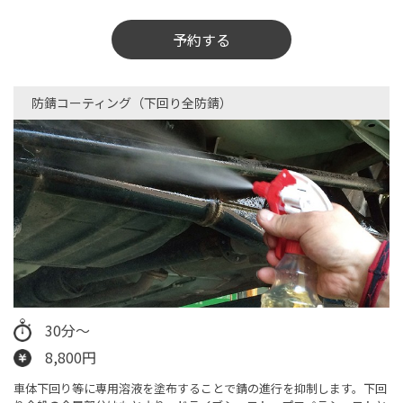
予約する
防錆コーティング（下回り全防錆）​
30分～
8,800円
車体下回り等に専用溶液を塗布することで錆の進行を抑制します。下回