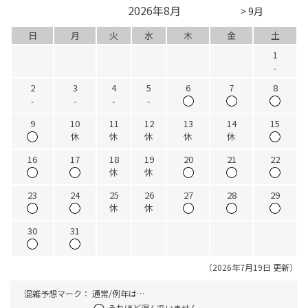
2026年8月
> 9月
日
月
火
水
木
金
土
1
-
2
3
4
5
6
7
8
-
-
-
-
9
10
11
12
13
14
15
休
休
休
休
休
16
17
18
19
20
21
22
休
休
23
24
25
26
27
28
29
休
休
30
31
（2026年7月19日 更新）
混雑予想マーク：
通常/例年は…
それほど混んでいません