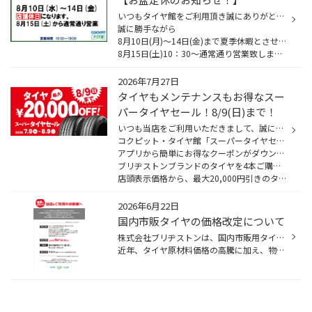
いつもタイヤ館をご利用頂き誠にありがとうございます！
誠に勝手ながら
8月10日(月)～14日(金)まで夏季休暇とさせて頂きます。
8月15日(土)10：30～通常通り営業致しますのでよろしくお願い致します。
2026年7月27日
タイヤもメンテナンスもお得なスー
パータイヤセール！8/9(日)まで！
いつも当店をご利用いただきまして、誠にありがとうございます
コクピット・タイヤ館「スーパータイヤセール」は8/9(日)までです！
アプリから簡単にお得なクーポンがダウンロードできます！
ブリヂストンブランドのタイヤを4本ご購入時、
店頭表示価格から、最大20,000円引きのタイヤクーポンだけ...
2026年6月22日
国内市販タイヤの価格改定について
株式会社ブリヂストンは、国内市販用タイヤのメーカー出荷価格の改定を決定いたしました。
近年、タイヤ原材料価格の高騰に加え、物流コストや人件費、エネルギー費などが上昇しています。当社では、サプライチェーンの効率化、生産性向上、販売体制の最適化による企業体質の改善など、ビジネスコス...