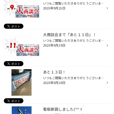
いつもご閲覧いただきありがとうございます(*'ω'*) 『スタッドレスタイヤ大商談会』まであと、９日となりました(^^ゞ ドンドンと、スタッドレスタイヤも搬入されています！ お祭りの準備も、確実に進んで、皆様のご来店を心待ちにしております(#^^#)
2023年9月21日
大商談会まで『あと１１日』！
いつもご閲覧いただきありがとうございます(*'ω'*) スタッドレスタイヤの大商談会まで、あと１１日となりました！！ 文字通りびっくり価格でお届けできるように尽力いたします！ 最近に納車して、スタッドレスタイヤを購入しようと検討している方 もう溝がなくなって、新しいスタッドレスタイヤを購...
2023年9月19日
あと１３日！
いつもご閲覧いただきありがとうございます(*'ω'*) 何度も告知をしておりますが、今月末！！【9月３０日】！ スタッドレスタイヤ大商談会！！開幕！ その開催日があと、【１３日】！ 豪華景品もある大商談会(#^^#) 乞うご期待ッ！！！
2023年9月18日
看板新調しました(^^ゞ