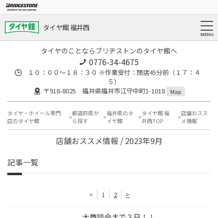
タイヤ館 福井西
タイヤのことならブリヂストンのタイヤ館へ
0776-34-4675
１０：００～１８：３０ ※作業受付：閉店45分前（１７：４
５）
〒918-8025 福井県福井市江守中町1-1018
Map
タイヤ・ホイール専門
都道府県か
福井県のタ
タイヤ館 福
店舗おスス
店のタイヤ館
ら探す
イヤ館
井西TOP
メ情報
店舗おススメ情報 / 2023年9月
記事一覧
<
1
2
>
大商談会まで３日！！