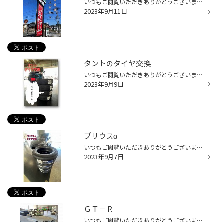
いつもご閲覧いただきありがとうございます(*'ω'*) 以前からやっていた看板の工事が、先月終わって やっと現在のように、立派なものになりました(*^▽^*) 以前の看板は、新しい法律により高すぎたため 少しだけ低くなりました(>_<） でも、中の電気も【ＬＥＤ】になり、明るさも以前とは違い優しいも...
2023年9月11日
タントのタイヤ交換
いつもご閲覧いただきありがとうございます(*'ω'*) タントのタイヤ交換を行いました(^^ゞ 使用したのは、ブリヂストンの【ＮＨ２００Ｃ】です(*^▽^*)
2023年9月9日
プリウスα
いつもご閲覧いただきありがとうございます(*'ω'*) プリウスαのタイヤ交換を行いました(#^^#) タイヤは、ブリヂストンのＲＥＧＮＯ【ＧＲ－ＸⅡ】です！ 音も、安定感も別格です(#^^#)
2023年9月7日
ＧＴ－Ｒ
いつもご閲覧いただきありがとうございます(*'ω'*) 滅多に来ないお車日産の【ＧＴ－Ｒ】が、アライメント調整に来られました(；ﾟДﾟ) なかなか、骨が折れるような難しさがあったようです