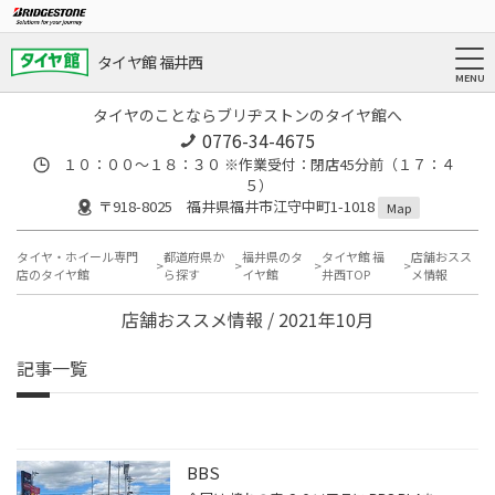
タイヤ館 福井西
タイヤのことならブリヂストンのタイヤ館へ
0776-34-4675
１０：００～１８：３０ ※作業受付：閉店45分前（１７：４
５）
〒918-8025 福井県福井市江守中町1-1018
Map
タイヤ・ホイール専門
都道府県か
福井県のタ
タイヤ館 福
店舗おスス
店のタイヤ館
ら探す
イヤ館
井西TOP
メ情報
店舗おススメ情報 / 2021年10月
記事一覧
BBS