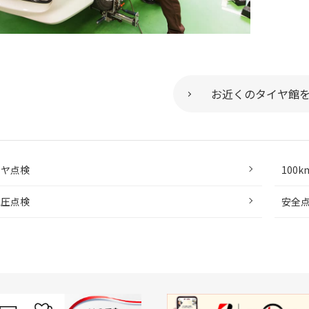
お近くのタイヤ館
イヤ点検
100
気圧点検
安全