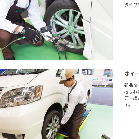
タイヤ
ホイ
新品タ
極まれ
万一緩
す。