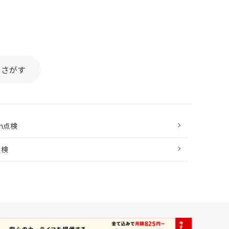
をさがす
km点検
点検