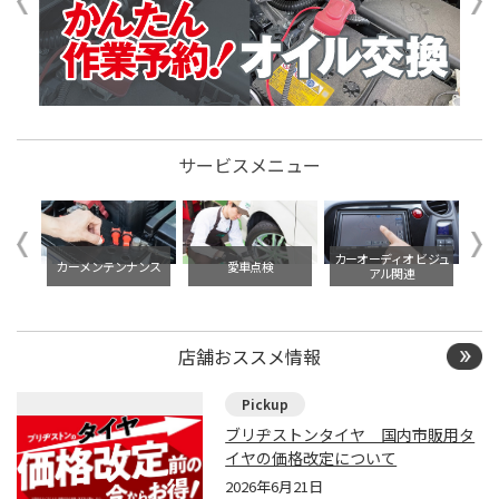
サービスメニュー
イル交
カーオーディオ ビジュ
カーメンテンナンス
愛車点検
アル関連
店舗おススメ情報
ブリヂストンタイヤ 国内市販用タ
イヤの価格改定について
2026年6月21日