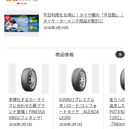
平日利用をお得に！タイヤ館の「平日割」｜
タイヤ・カーメンテ用品が割引に
2026年2月24日
商品情報
多様化するカーライ
SUV向けプレミアム
走りへの
フに合わせた新ブラ
オンロード/コンフォ
追求したN
ンド登場！FINESSA
ートタイヤ ALENZA
POTENZA
HB01(フィネッサ)
LX200
71RZ』＆
『Adrenal
2026年2月2日
2026年2月2日