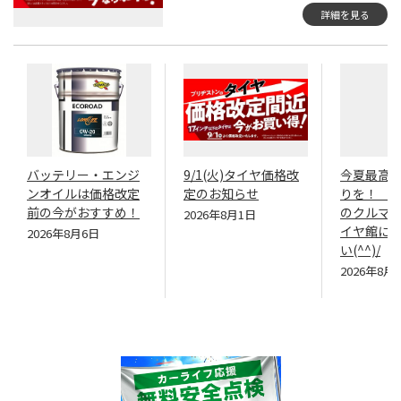
詳細を見る
バッテリー・エンジ
9/1(火)タイヤ価格改
今夏最高
ンオイルは価格改定
定のお知らせ
りを！ ･
前の今がおすすめ！
のクルマ
2026年8月1日
イヤ館に
2026年8月6日
い(^^)/
2026年8月