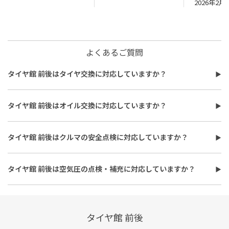
2026年2月
よくあるご質問
タイヤ館 前後はタイヤ交換に対応していますか？
タイヤ館 前後はタイヤ交換に対応しています。
費用は、タイヤ交換工賃のほかに、タイヤ本体の価格やホイール
タイヤ館 前後はオイル交換に対応していますか？
バランス調整、使用済みタイヤ処分費用などがかかる場合があり
タイヤ館 前後はオイル交換に対応しています。
ます。
使用するオイルの種類（鉱物油・部分合成油・全合成油）や粘
また、作業時間は最短で約30分程度ですが、作業内容や交換本
タイヤ館 前後はクルマの安全点検に対応していますか？
度、交換量によって費用が変わります。工賃やフィルター代を含め
数、車種により異なり、時間がかかる場合もございます。詳細は店
タイヤ館 前後はおクルマの安全点検に対応しています。最短30
た交換費用については、店舗スタッフまでお問い合わせくださ
舗スタッフまでお気軽にご相談ください
分、無料で対応させていただきます。
い。
タイヤ館 前後は空気圧の点検・補充に対応していますか？
また、所要時間は最短約30分程度になります。こちらもオイルフ
タイヤ館 前後は空気圧の点検・補充に対応しています。最短15
ィルターの同時交換や、在庫・車種、作業時期等により時間が変
分、無料で対応させていただきます。
わることもありますので、詳細は店舗スタッフまでお気軽にご相
談ください。
タイヤ館 前後