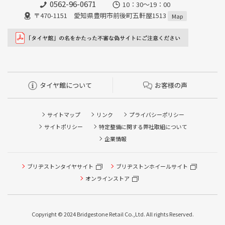
0562-96-0671
10：30～19：00
〒470-1151 愛知県豊明市前後町五軒屋1513
Map
タイヤ館について
お客様の声
サイトマップ
リンク
プライバシーポリシー
サイトポリシー
特定整備に関する弊社取組について
企業情報
タイヤ点検・安全点検/タイヤ履き替え/オイル交換/その他
タイヤ点検・安全点検/タイヤ履き替え/オイル交換/その他
ブリヂストンタイヤサイト
ブリヂストンホイールサイト
ピット作業の予約
ピット作業の予約
オンラインストア
クローク契約会員専用タイヤ履き替え※タイヤ履き替えを
クローク契約会員専用タイヤ履き替え※タイヤ履き替えを
希望のクローク契約会員の方はこちらを選択ください
希望のクローク契約会員の方はこちらを選択ください
Copyright © 2024 Bridgestone Retail Co.,Ltd. All rights Reserved.
本日のタイヤ履き替え順番待ち予約 ※クローク契約会員の
本日のタイヤ履き替え順番待ち予約 ※クローク契約会員の
方はご利用いただけません
方はご利用いただけません