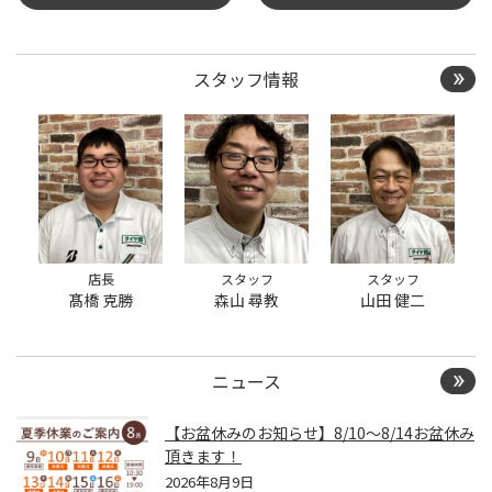
イヤ履き替え/オイル交
換/その他ピット作業の予
約
スタッフ情報
クローク契約会員専用タ
イヤ履き替え※タイヤ履
き替えを希望のクローク
契約会員の方はこちらを
選択ください
本日のタイヤ履き替え順
番待ち予約 ※クローク契
約会員の方はご利用いた
だけません
店長
スタッフ
スタッフ
髙橋 克勝
森山 尋教
山田 健二
ニュース
【お盆休みのお知らせ】8/10～8/14お盆休み
頂きます！
2026年8月9日