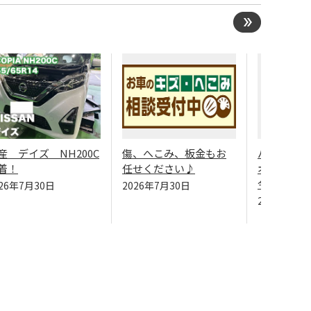
産 デイズ NH200C
傷、へこみ、板金もお
バッテリー
着！
任せください♪
オイルは価
今がおすす
026年7月30日
2026年7月30日
2026年7月