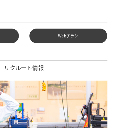
Webチラシ
リクルート情報
店長
主任
スタッフ
久保寺 吉彦
藤巻 隼人
世持 清