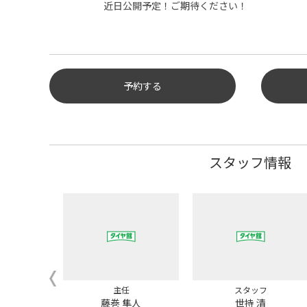
近日公開予定！ご期待ください！
予約する
タイヤ点検・安全点検/タイヤ履
き替え/オイル交換/その他ピット
作業の予約
スタッフ情報
クローク契約会員専用タイヤ履き
替え※タイヤ履き替えを希望のク
ローク契約会員の方はこちらを選
択ください
本日のタイヤ履き替え順番待ち予
約 ※クローク契約会員の方はご利
用いただけません
主任
スタッフ
吉彦
藤巻 隼人
世持 清