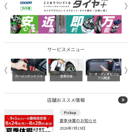
サービスメニュー
イル交
カーオーディオ ビジュ
カーメンテンナンス
愛車点検
アル関連
店舗おススメ情報
夏季休業のお知らせ
2026年7月19日