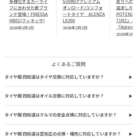
多様化するカーライ
SUV向けプレミアム
走りへの
フに合わせた新ブラ
オンロード/コンフォ
追求したN
ンド登場！FINESSA
ートタイヤ ALENZA
POTENZA
HB01(フィネッサ)
LX200
71RZ』＆
『Adrenal
2026年2月2日
2026年2月2日
2026年2月
よくあるご質問
タイヤ館 四街道はタイヤ交換に対応していますか？
タイヤ館 四街道はタイヤ交換に対応しています。
費用は、タイヤ交換工賃のほかに、タイヤ本体の価格やホイール
タイヤ館 四街道はオイル交換に対応していますか？
バランス調整、使用済みタイヤ処分費用などがかかる場合があり
タイヤ館 四街道はオイル交換に対応しています。
ます。
使用するオイルの種類（鉱物油・部分合成油・全合成油）や粘
また、作業時間は最短で約30分程度ですが、作業内容や交換本
タイヤ館 四街道はクルマの安全点検に対応していますか？
度、交換量によって費用が変わります。工賃やフィルター代を含め
数、車種により異なり、時間がかかる場合もございます。詳細は店
タイヤ館 四街道はおクルマの安全点検に対応しています。最短30
た交換費用については、店舗スタッフまでお問い合わせくださ
舗スタッフまでお気軽にご相談ください
分、無料で対応させていただきます。
い。
タイヤ館 四街道は空気圧の点検・補充に対応していますか？