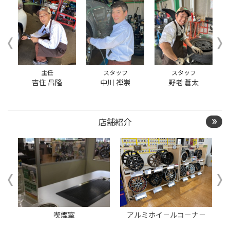
き替えを希望のクローク
契約会員の方はこちらを
選択ください
本日のタイヤ履き替え順
番待ち予約 ※クローク契
約会員の方はご利用いた
だけません
主任
スタッフ
スタッフ
☆
吉住 昌隆
中川 禅崇
野老 蒼太
店舗紹介
ー
喫煙室
アルミホイ－ルコ－ナ－