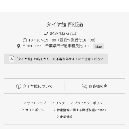
また、所要時間は最短約30分程度になります。こちらもオイルフ
タイヤ館 四街道は空気圧の点検・補充に対応しています。最短15
ィルターの同時交換や、在庫・車種、作業時期等により時間が変
分、無料で対応させていただきます。
わることもありますので、詳細は店舗スタッフまでお気軽にご相
談ください。
タイヤ館 四街道
043-433-3711
10：30～19：00（最終作業受付18：30）
〒284-0044 千葉県四街道市和良比313-1
Map
タイヤ館について
お客様の声
サイトマップ
リンク
プライバシーポリシー
サイトポリシー
特定整備に関する弊社取組について
企業情報