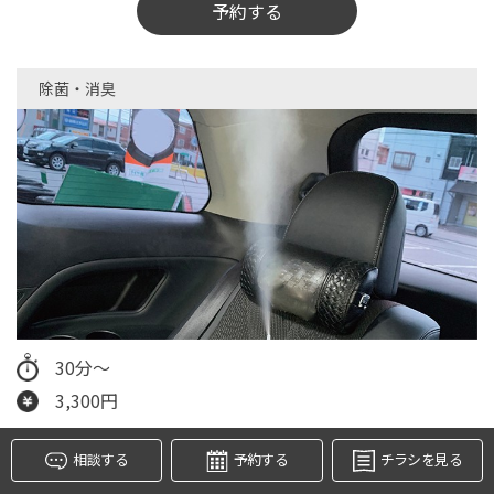
予約する
除菌・消臭​
タイヤ点検・安全点検/タイヤ履き替え/オイル交換/その他
ピット作業の予約
クローク契約会員専用タイヤ履き替え※タイヤ履き替えを
希望のクローク契約会員の方はこちらを選択ください
30分～
本日のタイヤ履き替え順番待ち予約 ※クローク契約会員の
3,300円
方はご利用いただけません
専用の特殊ノズルを使用し、エアコンシステム内と車内の同時施工が可
相談する
予約する
チラシを見る
能です。エアコンの臭いの原因となる汚れや車内のニオイを消臭し除
菌、さらに抗菌防汚コートによりカビの発生を防ぎます。エタノールベ