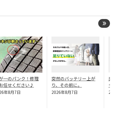
が一のパンク！修理
突然のバッテリー上が
売り切れ御
お任せください♪
り、その前に。
セール開催
026年8月7日
2026年8月7日
2026年8月