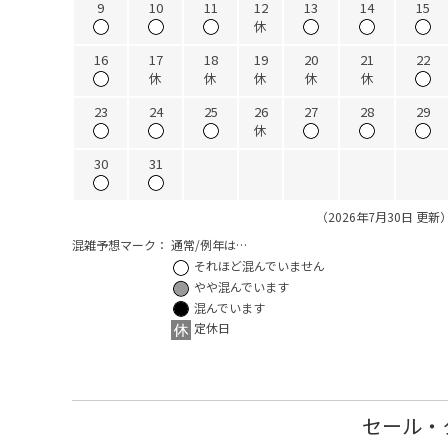
9
10
11
12
13
14
15
休
16
17
18
19
20
21
22
休
休
休
休
休
23
24
25
26
27
28
29
休
30
31
（2026年7月30日 更新
混雑予想マーク：
通常/例年は…
それほど混んでいません
やや混んでいます
混んでいます
定休日
セール・