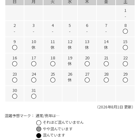
日
月
火
水
木
金
土
1
-
2
3
4
5
6
7
8
-
-
-
-
-
-
9
10
11
12
13
14
15
休
休
休
休
休
16
17
18
19
20
21
22
休
23
24
25
26
27
28
29
休
30
31
（2026年8月1日 更新）
混雑予想マーク：
通常/例年は…
それほど混んでいません
やや混んでいます
混んでいます