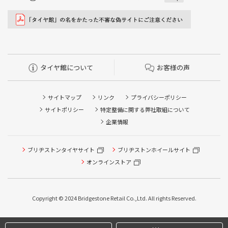
タイヤ館について
お客様の声
サイトマップ
リンク
プライバシーポリシー
サイトポリシー
特定整備に関する弊社取組について
企業情報
タイヤ/サービスに関するご相談の予約
タイヤ/サービスに関するご相談の予約
タイヤ点検・安全点検/タイヤ履き替え/オイル交換/その他
タイヤ点検・安全点検/タイヤ履き替え/オイル交換/その他
ブリヂストンタイヤサイト
ブリヂストンホイールサイト
ピット作業の予約
ピット作業の予約
オンラインストア
クローク契約会員専用タイヤ履き替え※タイヤ履き替えを
クローク契約会員専用タイヤ履き替え※タイヤ履き替えを
希望のクローク契約会員の方はこちらを選択ください
希望のクローク契約会員の方はこちらを選択ください
Copyright © 2024 Bridgestone Retail Co.,Ltd. All rights Reserved.
本日のタイヤ履き替え順番待ち予約 ※クローク契約会員の
本日のタイヤ履き替え順番待ち予約 ※クローク契約会員の
方はご利用いただけません
方はご利用いただけません