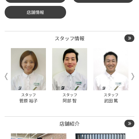
店舗情報
タイヤ/サービスに関する
ご相談の予約
タイヤ点検・安全点検/タ
イヤ履き替え/オイル交
スタッフ情報
換/その他ピット作業の予
約
クローク契約会員専用タ
イヤ履き替え※タイヤ履
き替えを希望のクローク
契約会員の方はこちらを
選択ください
本日のタイヤ履き替え順
スタッフ
スタッフ
スタッフ
番待ち予約 ※クローク契
菅原 裕子
阿部 智
武田 篤
約会員の方はご利用いた
だけません
店舗紹介