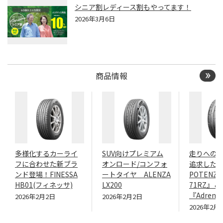
シニア割レディース割もやってます！
2026年3月6日
商品情報
多様化するカーライ
SUV向けプレミアム
走りへの
フに合わせた新ブラ
オンロード/コンフォ
追求したN
ンド登場！FINESSA
ートタイヤ ALENZA
POTENZA
HB01(フィネッサ)
LX200
71RZ』＆
『Adrenal
2026年2月2日
2026年2月2日
2026年2月