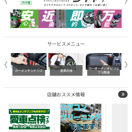
サービスメニュー
イル交
カーオーディオ ビジュ
カーメンテンナンス
愛車点検
アル関連
店舗おススメ情報