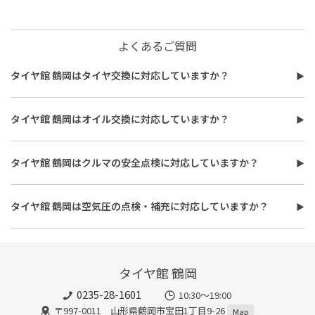
よくあるご質問
タイヤ館 鶴岡はタイヤ交換に対応していますか？
タイヤ館 鶴岡はタイヤ交換に対応しています。
費用は、タイヤ交換工賃のほかに、タイヤ本体の価格やホイール
タイヤ館 鶴岡はオイル交換に対応していますか？
バランス調整、使用済みタイヤ処分費用などがかかる場合があり
タイヤ館 鶴岡はオイル交換に対応しています。
ます。
使用するオイルの種類（鉱物油・部分合成油・全合成油）や粘
また、作業時間は最短で約30分程度ですが、作業内容や交換本
タイヤ館 鶴岡はクルマの安全点検に対応していますか？
度、交換量によって費用が変わります。工賃やフィルター代を含め
数、車種により異なり、時間がかかる場合もございます。詳細は店
タイヤ館 鶴岡はおクルマの安全点検に対応しています。最短30
た交換費用については、店舗スタッフまでお問い合わせくださ
舗スタッフまでお気軽にご相談ください
分、無料で対応させていただきます。
い。
タイヤ館 鶴岡は空気圧の点検・補充に対応していますか？
また、所要時間は最短約30分程度になります。こちらもオイルフ
タイヤ館 鶴岡は空気圧の点検・補充に対応しています。最短15
ィルターの同時交換や、在庫・車種、作業時期等により時間が変
分、無料で対応させていただきます。
わることもありますので、詳細は店舗スタッフまでお気軽にご相
談ください。
タイヤ館 鶴岡
0235-28-1601
10:30～19:00
〒997-0011 山形県鶴岡市宝田1丁目9-26
Map