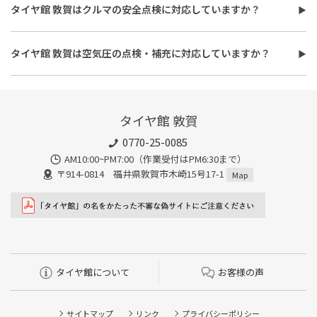
使用するオイルの種類（鉱物油・部分合成油・全合成油）や粘
また、作業時間は最短で約30分程度ですが、作業内容や交換本
タイヤ館 敦賀はクルマの安全点検に対応していますか？
度、交換量によって費用が変わります。工賃やフィルター代を含め
数、車種により異なり、時間がかかる場合もございます。詳細は店
タイヤ館 敦賀はおクルマの安全点検に対応しています。最短30
た交換費用については、店舗スタッフまでお問い合わせくださ
舗スタッフまでお気軽にご相談ください
分、無料で対応させていただきます。
い。
タイヤ館 敦賀は空気圧の点検・補充に対応していますか？
また、所要時間は最短約30分程度になります。こちらもオイルフ
タイヤ館 敦賀は空気圧の点検・補充に対応しています。最短15
ィルターの同時交換や、在庫・車種、作業時期等により時間が変
分、無料で対応させていただきます。
わることもありますので、詳細は店舗スタッフまでお気軽にご相
談ください。
タイヤ館 敦賀
0770-25-0085
AM10:00~PM7:00（作業受付はPM6:30まで）
〒914-0814 福井県敦賀市木崎15号17-1
Map
タイヤ館について
お客様の声
サイトマップ
リンク
プライバシーポリシー