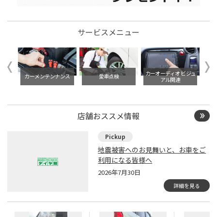
サービスメニュー
イル交
カーオーディオ ビジュ
ドレ
カーメンテンナンス
愛車点検
アル関連
店舗おススメ情報
地震被害へのお見舞いと、お車をご
利用になる皆様へ
2026年7月30日
詳細を見る