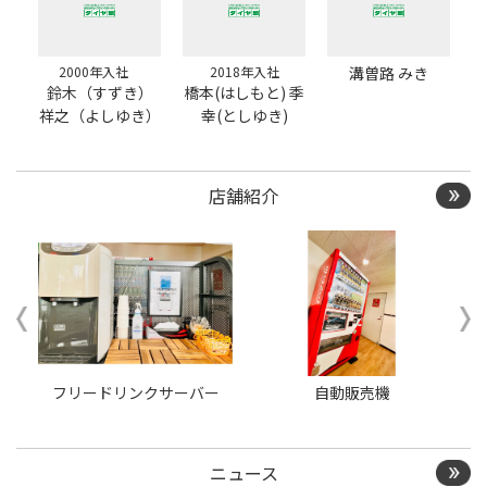
2000年入社
2018年入社
溝曽路 みき
鈴木（すずき）
橋本(はしもと) 季
祥之（よしゆき）
幸(としゆき)
店舗紹介
フリードリンクサーバー
自動販売機
ニュース