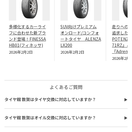
多様化するカーライ
SUV向けプレミアム
走りへの
フに合わせた新ブラ
オンロード/コンフォ
追求したN
ンド登場！FINESSA
ートタイヤ ALENZA
POTENZA
HB01(フィネッサ)
LX200
71RZ』＆
『Adrenal
2026年2月2日
2026年2月2日
2026年2月
よくあるご質問
タイヤ館 敦賀はタイヤ交換に対応していますか？
タイヤ館 敦賀はタイヤ交換に対応しています。
費用は、タイヤ交換工賃のほかに、タイヤ本体の価格やホイール
タイヤ館 敦賀はオイル交換に対応していますか？
バランス調整、使用済みタイヤ処分費用などがかかる場合があり
タイヤ館 敦賀はオイル交換に対応しています。
ます。