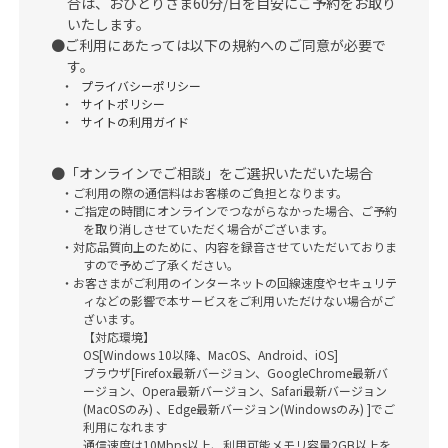
合は、おひとりさま60分/日を目安にご予約をお取り
いたします。
ご利用にあたっては以下の規約へのご同意が必要で
す。
プライバシーポリシー
サイトポリシー
サイトの利用ガイド
「オンラインでご相談」をご選択いただいた場合
ご利用の際の通信料はお客様のご負担となります。
ご指定の時間にオンラインでつながらなかった場合、ご予約
を取り消しさせていただく場合がございます。
対応品質向上のために、内容を録音させていただいておりま
すので予めご了承ください。
お客さまがご利用のインターネットの回線速度やセキュリテ
ィなどの影響で本サービスをご利用いただけない場合がご
ざいます。
【対応環境】
OS[Windows 10以降、MacOS、Android、iOS]
ブラウザ[Firefox最新バージョン、GoogleChrome最新バ
ージョン、Opera最新バージョン、Safari最新バージョン
(MacOSのみ) 、Edge最新バージョン(Windowsのみ) ]でご
利用になれます
通信速度は10Mbps以上、利用可能メモリ容量2GB以上を