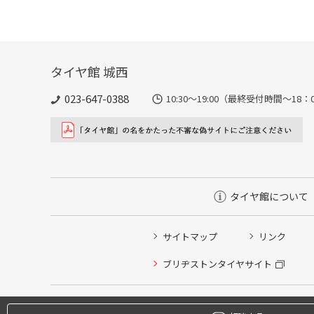
タイヤ館 城西
023-647-0388
10:30～19:00（最終受付時間～18
タイヤ館について
タイヤ/サービスに関するご相談の予約
サイトマップ
リンク
タイヤ点検・安全点検/タイヤ履き替え/オイル交換/その
ブリヂストンタイヤサイト
クローク契約会員専用タイヤ履き替え※タイヤ履き替えを
本日のタイヤ履き替え順番待ち予約 ※クローク契約会員