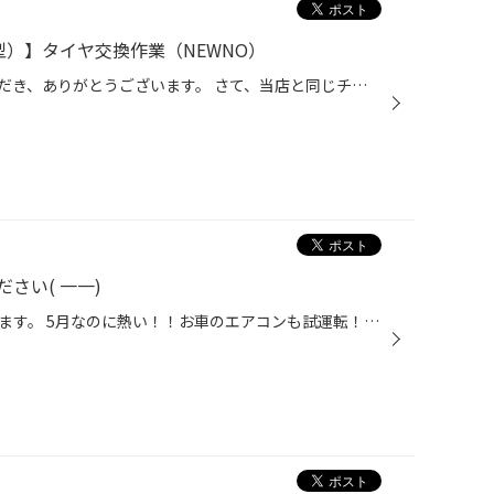
JF1型）】タイヤ交換作業（NEWNO）
日頃より、タイヤ館をご利用いただき、ありがとうございます。 さて、当店と同じチェーン店の近隣タイヤ館店舗で作業いたしましたタイヤ交換をご紹介します。 （WEB掲載をご快諾いただきましたお客様！大変感謝しております。 いつもご愛顧いただき誠にありがとうございます！！） おクルマ：ホンダ...
さい( 一一)
いつもご覧頂きありがとうございます。 5月なのに熱い！！お車のエアコンも試運転！！ そんな中バッテリーが弱っていると急激にパワーがダウンしバッテリー上がりを引き起こします。 ご注意ください( 一一) ロードサービスの方に電圧を調べてもらったら8Vしかなかったそうです。 通常ですと、12.5V...