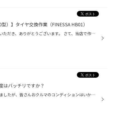
0型）】タイヤ交換作業（FINESSA HB01）
日頃より、タイヤ館城山をご利用いただき、ありがとうございます。 さて、当店で作業いたしましたタイヤ交換作業をご紹介します。 （WEB掲載をご快諾いただきましたお客様！大変感謝しております。いつもご愛顧いただき、 誠にありがとうございます!!） おクルマ：トヨタ アクア（DAA-NHP10型） 作...
度はバッチリですか？
梅雨の季節がいよいよ近づいてきましたが、皆さんおクルマのコンディションはいかがでしょうか？ 雨の日の運転が増えるこれからの時期こそ、早めのメンテナンスがおすすめです。 今回は、雨の日でも安心して走行するためのおすすめメンテナンスポイントをご紹介いたします！ 現在、コクピット・タイ...