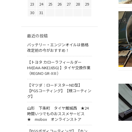
23
24
25
26
27
28
29
30
31
最近の投稿
バッテリー・エンジンオイルは価格
改定前の今がおすすめ！
【トヨタ カローラフィールダー
HV(DAA-NKE165G) 】タイヤ交換作業
（REGNO GR-XⅢ）
【マツダ：ロードスターND型】
【PGSコーティング】【幌コーティン
グ】
山形 下条町 タイヤ館城西 ★24
時間いつでものおススメサービス
★ mobox オンラインストア
【PGSボディコーティング】【ホン