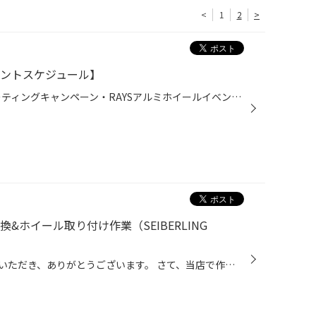
<
1
2
>
ベントスケジュール】
６月：TEINイベント・ボディコーティングキャンペーン・RAYSアルミホイールイベント 6/1（月）～6/30（火） TEIN：限定イベント（２日間）デモカー参戦予定 ※決まり次第発表致します ボディコーティング：委託業者参加予定（2日間） ※決まり次第発表致します 月間イベントの中２日間限定で特別イベ...
&ホイール取り付け作業（SEIBERLING
日頃より、タイヤ館城西をご利用いただき、ありがとうございます。 さて、当店で作業いたしましたタイヤ交換作業をご紹介します。 （WEB掲載をご快諾いただきましたお客様！大変感謝しております。 いつもご愛顧いただき、誠にありがとうございます!!） おクルマ：ダイハツ タント 作業内容：新品タ...