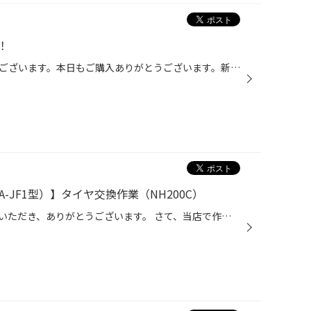
！
いつもご利用いただきありがとうございます。本日もご購入ありがとうございます。新商品FINESSAタイヤとTRGBAHN2ホイールのご装着です(^^♪ よりしなやかな乗り心地で雨の日の性能は減っても落ちにくく。より快適です。ホイールも落ち着いた装いです(^^♪
DBA-JF1型）】タイヤ交換作業（NH200C）
日頃より、タイヤ館城西をご利用いただき、ありがとうございます。 さて、当店で作業いたしましたタイヤ交換をご紹介します。 （WEB掲載をご快諾いただきましたお客様！大変感謝しております。 いつもご愛顧いただき誠にありがとうございます!!） おクルマ：ホンダ N-BOX SLASH（DBA-JF1型） 作業内...