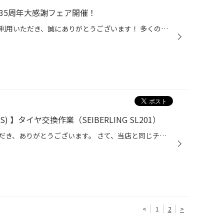
35周年大感謝フェア開催！
いつもコクピット・タイヤ館をご利用いただき、誠にありがとうございます！ 多くのお客様に支えられて、タイヤ館は35周年を迎えることが出来ました。 これからもお客様の安全・安心なカーライフを全力でサポートしてまいりますので、 引き続きタイヤ館をよろしくお願いいたします。 35周年を迎えた...
S) 】タイヤ交換作業（SEIBERLING SL201）
日頃より、タイヤ館をご利用いただき、ありがとうございます。 さて、当店と同じチェーン店の近隣タイヤ館店舗で作業いたしましたタイヤ交換をご紹介します。 （WEB掲載をご快諾いただきましたお客様！大変感謝しております。 いつもご愛顧いただき誠にありがとうございます！！） おクルマ：スズキ...
<
1
2
>