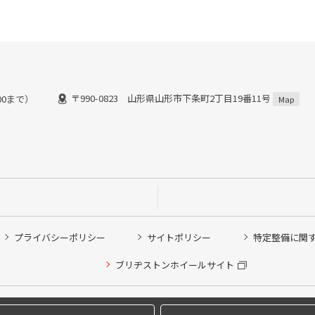
〒990-0823 山形県山形市下条町2丁目19番11号
：00まで）
Map
プライバシーポリシー
サイトポリシー
特定整備に関
他ピット作業の予約
ブリヂストンホイールサイト
希望のクローク契約会員の方はこちらを選択ください
の方はご利用いただけません
Copyright © 2024 Bridgestone Retail Co.,Ltd. All rights Reserved.