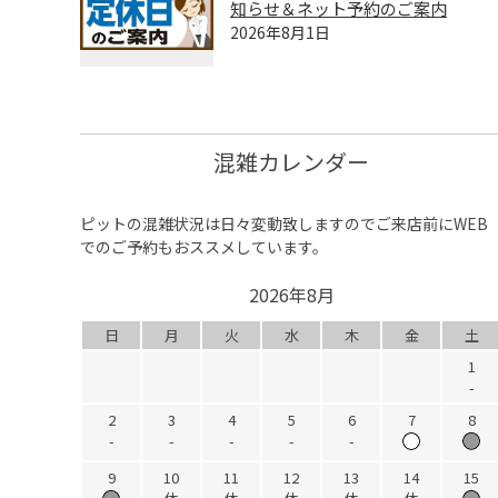
知らせ＆ネット予約のご案内
2026年8月1日
混雑カレンダー
ピットの混雑状況は日々変動致しますのでご来店前にWEB
でのご予約もおススメしています。
2026年8月
日
月
火
水
木
金
土
1
-
2
3
4
5
6
7
8
-
-
-
-
-
9
10
11
12
13
14
15