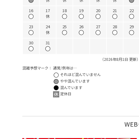
休
休
休
休
休
16
17
18
19
20
21
22
休
23
24
25
26
27
28
29
休
30
31
（2026年8月1日 更新
混雑予想マーク：
通常/例年は…
それほど混んでいません
やや混んでいます
混んでいます
定休日
WE