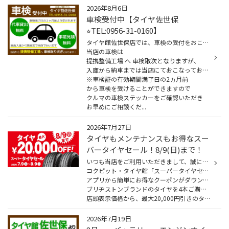
2026年8月6日
車検受付中【タイヤ佐世保
⭐︎TEL:0956-31-0160】
タイヤ館佐世保店では、車検の受付をおこなっています！
当店の車検は
提携整備工場 へ 車検取次となりますが、
入庫から納車までは当店にておこなっております。
※車検証の有効期間満了日の2ヵ月前
から車検を受けることができますので
クルマの車検ステッカーをご確認いただき
お早めにご相談くだ...
2026年7月27日
タイヤもメンテナンスもお得なスー
パータイヤセール！8/9(日)まで！
いつも当店をご利用いただきまして、誠にありがとうございます
コクピット・タイヤ館「スーパータイヤセール」は8/9(日)までです！
アプリから簡単にお得なクーポンがダウンロードできます！
ブリヂストンブランドのタイヤを4本ご購入時、
店頭表示価格から、最大20,000円引きのタイヤクーポンだけ...
2026年7月19日