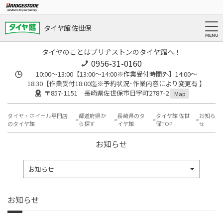
タイヤ館 佐世保
タイヤのことはブリヂストンのタイヤ館へ！
0956-31-0160
10:00～13:00【13:00〜14:00※作業受付時間外】14:00〜
18:30【作業受付18:00迄※予約状況･作業内容により変更有 】
〒857-1151 長崎県佐世保市日宇町2787-2
Map
タイヤ・ホイール専門店
都道府県か
長崎県のタ
タイヤ館 佐世
お知ら
のタイヤ館
ら探す
イヤ館
保TOP
せ
お知らせ
お知らせ
お知らせ