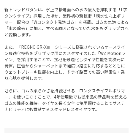
新トレッドパタンは、氷上で接地面への水の侵入を抑制する「L字
タンクサイプ」採用したほか、業界初の新技術「親水性向上ポリ
マー」配合の「Wコンタクト発泡ゴム」を搭載。ゴムの気泡による
「水の除去」に加え、すべる原因となっていた水をもグリップ力へ
と変換します。
また、「REGNO GR-XⅢ」シリーズに搭載されているケースライ
ン最適化技術をブリザック用にカスタマイズした「WZ Motionラ
イン」を採用することで、接地を最適化しタイヤ性能を高次元に
発揮。圧雪からシャーベットまで幅広い路面に対応するとともに
ウェットブレーキ性能を向上し、ドライ路面での高い静粛性・乗
り心地を提供します。
さらに、ゴムの柔らかさを持続させる「ロングステイブルポリマ
ー」を使いこなすことで、4年使用後でも従来品の新品時を超える
ゴムの性能を維持。タイヤを長く安全に使用頂けることでサステ
ナビリティにも貢献するスタッドレスタイヤです。