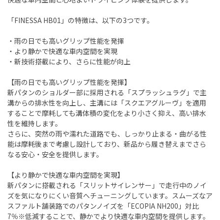
「FINESSA HB01」の特徴は、以下の3つです。
・雨の日でも高いグリップ性能を発揮
・より静かで快適な車内空間を実現
・新技術搭載により、さらに性能が向上
【雨の日でも高いグリップ性能を発揮】
新パタンのショルダー部に採用される「スプラッシュラグ」で主
溝からの排水性を向上し、主溝には「スクエアグルーヴ」を適用
することで摩耗しても溝体積の変化をより小さく抑え、高い排水
性を維持します。
さらに、突然の雨や濡れた道路でも、しっかり止まる・曲がる性
能は摩耗後まで考慮し設計しており、新品から履き替えまでさら
なる安心・安全を提供します。
【より静かで快適な車内空間を実現】
新パタンに搭載される「スリットサイレンサー」で走行中のノイ
ズを気になりにくい音質へチューニングしています。スムーズなア
スファルト舗装路でのパタンノイズを「ECOPIA NH200」対比
7％※低減することで、静かでより快適な車内空間を提供します。