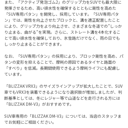
また、「アクティブ発泡ゴム2」のグリップ力をSUVでも最大限に
発揮させるため、高い排水性を確保するとともに剛性を高めた
「SUV専用パタン」を開発し、採用しています。「SUV専用パタ
ン」では、剛性を向上させたブロックと、溝を適正配置したこと
により、グリップ力をより向上させ、さまざまな冬道での"しっか
り止まる、曲がる"を実現。さらに、ストレート溝を4本化するこ
とで高い排水性を確保しており、氷雪路だけでなく、雨の日でも
しっかり止まることができます。
なお、「SUV専用パタン」の採用により、ブロック剛性を高め、パ
タンの変形を抑えることで、摩耗の原因であるタイヤと路面の
「すべり」を低減。長期間使用できるよう摩耗ライフにも配慮し
ています。
「BLIZZAK VRX3」のサイズラインアップが拡大したことで、SUV
車でもVRX3を装着できるようになり選択肢が増加しましたが、判
断基準としては、冬にレジャー等で山道などを走行される方には
「BLIZZAK DM-V3」がおすすめです。
SUV車専用の「BLIZZAK DM-V3」については、当店のスタッフま
でお気軽にご相談ください。