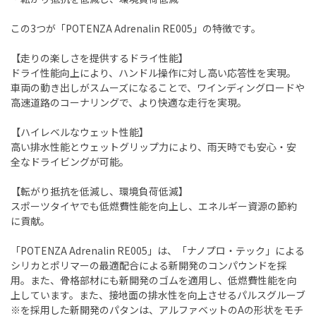
この3つが「POTENZA Adrenalin RE005」の特徴です。
【走りの楽しさを提供するドライ性能】
ドライ性能向上により、ハンドル操作に対し高い応答性を実現。
車両の動き出しがスムーズになることで、ワインディングロードや
高速道路のコーナリングで、より快適な走行を実現。
【ハイレベルなウェット性能】
高い排水性能とウェットグリップ力により、雨天時でも安心・安
全なドライビングが可能。
【転がり抵抗を低減し、環境負荷低減】
スポーツタイヤでも低燃費性能を向上し、エネルギー資源の節約
に貢献。
「POTENZA Adrenalin RE005」は、「ナノプロ・テック」による
シリカとポリマーの最適配合による新開発のコンパウンドを採
用。また、骨格部材にも新開発のゴムを適用し、低燃費性能を向
上しています。また、接地面の排水性を向上させるパルスグルーブ
※を採用した新開発のパタンは、アルファベットのAの形状をモチ