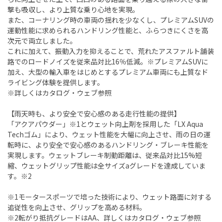
撃も吸収し、より上質な乗り心地を実現。
また、コーナリング時の車両の揺れを少なくし、プレミアムSUVの
運動性能に求められるハンドリング性能と、ふらつきにくさを高
次元で両立しました。
これに加えて、振動入力を抑えることで、荒れたアスファルト舗装
路でのロードノイズを従来品対比16％低減。※プレミアムSUVに
加え、大型の輸入車をはじめとするプレミアム車両にも上質なド
ライビング体験を提供します。
※詳しくはカタログ・ウェブ参照
【雨天時も、より安全で安心感のある走行性能の提供】
「アクアパウダー」※1とウェット向上剤を採用した「LX Aqua
Techゴム」により、ウェット性能を大幅に向上させ、雨の日の運
転時に、より安全で安心感のあるハンドリング・ブレーキ性能を
実現します。ウェットブレーキ制動距離は、従来品対比15%短
縮、ウェットグリップ性能は全サイズaグレードを達成していま
す。※2
※1モータースポーツで培った技術により、ウェット路面に対する
追従性を向上させ、グリップを高める材料。
※2転がり抵抗グレードはAA、詳しくはカタログ・ウェブ参照