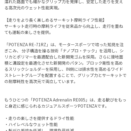
濡れた路面でも確かなグリップ力を発揮し、安定した走りを支え
る高次元のウェット性能実現。
【走りをより長く楽しめるサーキット摩耗ライフ性能】
サーキット走行時の摩耗ライフを従来品から向上し、走行を重ね
ても運転の楽しさを提供。
「POTENZA RE-71RZ」は、モータースポーツで培った知見を注
ぎこみ、 分子構造を操る技術「ナノプロ・テック」を活用し、シ
リカとポリマーを最適配合した新開発ゴムを採用。さらに接地面
積と溝設定を最適化させた新開発のパタン。ブロック剛性を高め
るスリックショルダーを採用し、IN側には排水性を高めるワイド
ストレートグルーブを配置することで、グリップ力とサーキットで
の耐摩耗性を高次元で両立しています。
もうひとつの「POTENZA Adrenalin RE005」は、走る歓びをもっ
と身近に感じられるカジュアルスポーツPOTENZAです。
・走りの楽しさを提供するドライ性能
・ハイレベルなウェット性能
・転がり抵抗を低減し、環境負荷低減