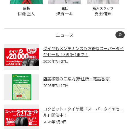
約会員の方はご利用いた
だけません
店長
主任
新人スタッフ
伊藤 正人
煤賀 一斗
真田 侑輝
ニュース
タイヤもメンテナンスもお得なスーパータイ
ヤセール！8/9(日)まで！
2026年7月27日
店舗移転のご案内(新住所・電話番号)
2026年7月17日
コクピット・タイヤ館「スーパータイヤセー
ル」開催中！
2026年7月9日