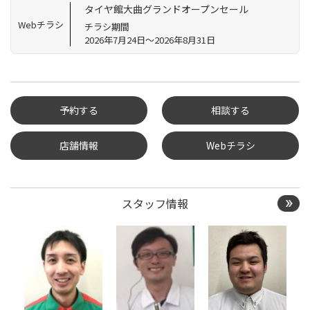
タイヤ館大曲グランドオープンセール
Webチラシ
チラシ期間
2026年7月24日～2026年8月31日
予約する
相談する
店舗情報
Webチラシ
タイヤ点検・安全点検/タ
イヤ履き替え/オイル交
換/その他ピット作業の予
約
スタッフ情報
クローク契約会員専用タ
イヤ履き替え※タイヤ履
き替えを希望のクローク
契約会員の方はこちらを
選択ください
本日のタイヤ履き替え順
番待ち予約 ※クローク契