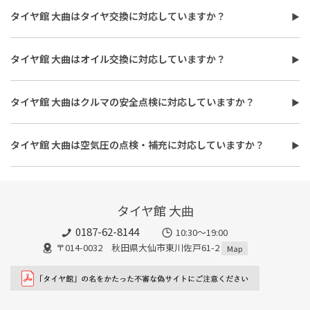
タイヤ館 大曲はタイヤ交換に対応していますか？
タイヤ館 大曲はタイヤ交換に対応しています。
費用は、タイヤ交換工賃のほかに、タイヤ本体の価格やホイール
タイヤ館 大曲はオイル交換に対応していますか？
バランス調整、使用済みタイヤ処分費用などがかかる場合があり
タイヤ館 大曲はオイル交換に対応しています。
ます。
使用するオイルの種類（鉱物油・部分合成油・全合成油）や粘
また、作業時間は最短で約30分程度ですが、作業内容や交換本
タイヤ館 大曲はクルマの安全点検に対応していますか？
度、交換量によって費用が変わります。工賃やフィルター代を含め
数、車種により異なり、時間がかかる場合もございます。詳細は店
タイヤ館 大曲はおクルマの安全点検に対応しています。最短30
た交換費用については、店舗スタッフまでお問い合わせくださ
舗スタッフまでお気軽にご相談ください
分、無料で対応させていただきます。
い。
タイヤ館 大曲は空気圧の点検・補充に対応していますか？
また、所要時間は最短約30分程度になります。こちらもオイルフ
タイヤ館 大曲は空気圧の点検・補充に対応しています。最短15
ィルターの同時交換や、在庫・車種、作業時期等により時間が変
分、無料で対応させていただきます。
わることもありますので、詳細は店舗スタッフまでお気軽にご相
談ください。
タイヤ館 大曲
0187-62-8144
10:30～19:00
〒014-0032 秋田県大仙市東川佐戸61-2
Map