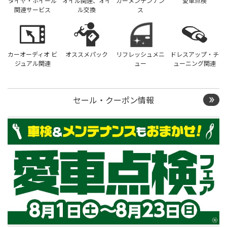
タイヤ・ホイール
オイル関連、オイ
カーメンテンナン
愛車点検
関連サービス
ル交換
ス
カーオーディオ ビ
オススメパック
リフレッシュメニ
ドレスアップ・チ
ジュアル関連
ュー
ューニング関連
セール・クーポン情報