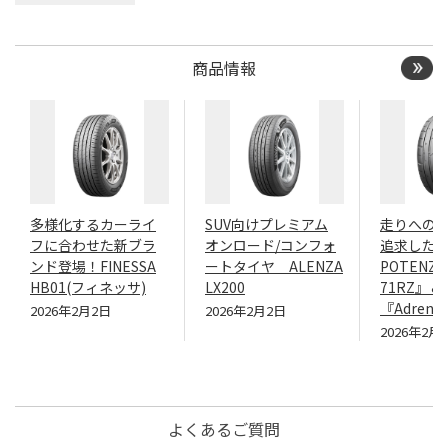
商品情報
多様化するカーライ
SUV向けプレミアム
走りへの
フに合わせた新ブラ
オンロード/コンフォ
追求したN
ンド登場！FINESSA
ートタイヤ ALENZA
POTENZA
HB01(フィネッサ)
LX200
71RZ』＆
『Adrenal
2026年2月2日
2026年2月2日
2026年2月
よくあるご質問