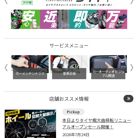
サービスメニュー
イル交
カーオーディオ ビジュ
カーメンテンナンス
愛車点検
アル関連
店舗おススメ情報
本日よりタイヤ館大曲移転リニュー
アルオープンセール開催！
2026年7月24日