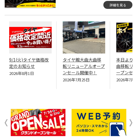
詳細を見る
9/1(火)タイヤ価格改
タイヤ館大曲大曲移
本日より
定のお知らせ
転リニューアルオープ
曲移転リ
ンセール開催中！
ープンセ
2026年8月1日
2026年7月25日
2026年7月