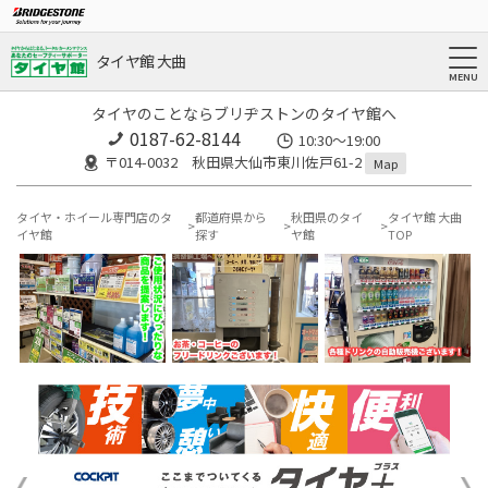
タイヤ館 大曲
タイヤのことならブリヂストンのタイヤ館へ
0187-62-8144
10:30～19:00
〒014-0032 秋田県大仙市東川佐戸61-2
Map
タイヤ・ホイール専門店のタ
都道府県から
秋田県のタイ
タイヤ館 大曲
イヤ館
探す
ヤ館
TOP