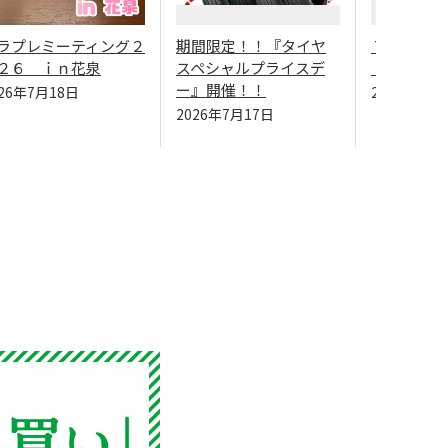
ラプレミーティング２
期間限定！！『タイヤ
７/１４（
２６ ｉｎ花泉
スペシャルプライスデ
（水）は定
ー』開催！！
026年7月18日
2026年7月
2026年7月17日