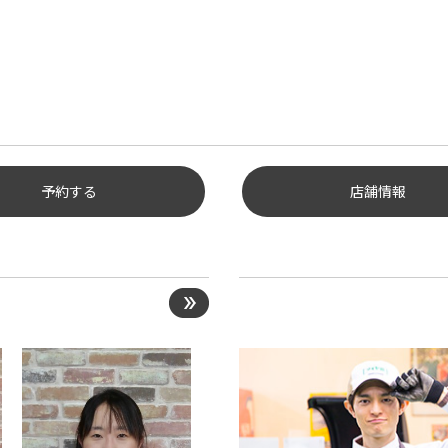
予約する
店舗情報
ヤ点検・安全点検/タイヤ履
え/オイル交換/その他ピット
の予約
ヤ/サービスに関するご相談
約