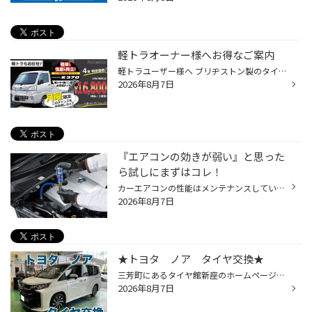
軽トラオーナー様へお得なご案内
軽トラユーザー様へ ブリヂストン製のタイヤを特別価格で提供いたします。 「月曜」だけの限定価格！ ■145/80R12 4本セット特別価格：16,800円（税込/工賃別） より安心・快適にお使いいただけるよう、この機会にタイヤ交換しませんか？ 是非ご来店をお待ちしております。
2026年8月7日
『エアコンの効きが弱い』と思った
ら試しにまずはコレ！
カーエアコンの性能はメンテナンスしていないと徐々に低下してしまいます。理由のひとつは、エアコンガスが少しずつ漏れていくから。熱交換を行うのに欠かせないエアコンガス（冷媒）が減ると、エアコンを作動させてもしっかり冷やせなくなってしまうのです。また、エアコンガスを圧縮するコンプレ...
2026年8月7日
★トヨタ ノア タイヤ交換★
三芳町にあるタイヤ館新座のホームページをご覧いただきありがとうございます！ 本日は、トヨタ ノアのタイヤ交換作業のご紹介です！ 今回装着したタイヤは、トップランTS02、タイヤサイズは205/55R17です。 こちらのタイヤはなんと言ってもお財布に優しいコストパフォーマンスに優れたタイヤで ブ...
2026年8月7日