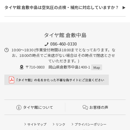
30分、無料で対応させていただきます。
い。
タイヤ館 倉敷中島は空気圧の点検・補充に対応していますか？
また、所要時間は最短約30分程度になります。こちらもオイルフ
タイヤ館 倉敷中島は空気圧の点検・補充に対応しています。最短
ィルターの同時交換や、在庫・車種、作業時期等により時間が変
15分、無料で対応させていただきます。
わることもありますので、詳細は店舗スタッフまでお気軽にご相
談ください。
タイヤ館 倉敷中島
086-460-0330
10:00～18:30 (作業受付時間は18:00までとなっております。な
お、18:00の時点でご来店がない場合はその時点で閉店とさせ
ていただきます。)
〒710-0803 岡山県倉敷市中島1400-1
Map
タイヤ館について
お客様の声
サイトマップ
リンク
プライバシーポリシー