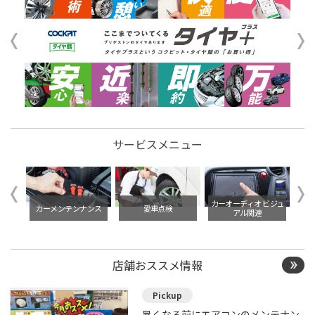
サービスメニュー
イル交
カーオーディオ ビジュ
カーメンテンナンス
愛車点検
アル関連
店舗おススメ情報
暑くなる前にエアコンのメンテナン