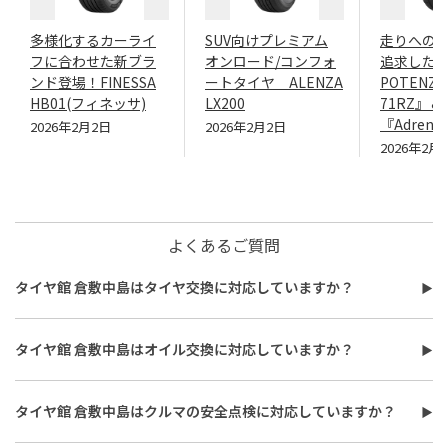
多様化するカーライ
SUV向けプレミアム
走りへの
フに合わせた新ブラ
オンロード/コンフォ
追求したN
ンド登場！FINESSA
ートタイヤ ALENZA
POTENZA
HB01(フィネッサ)
LX200
71RZ』＆
『Adrenal
2026年2月2日
2026年2月2日
2026年2月
よくあるご質問
タイヤ館 倉敷中島はタイヤ交換に対応していますか？
タイヤ館 倉敷中島はタイヤ交換に対応しています。
費用は、タイヤ交換工賃のほかに、タイヤ本体の価格やホイール
タイヤ館 倉敷中島はオイル交換に対応していますか？
バランス調整、使用済みタイヤ処分費用などがかかる場合があり
タイヤ館 倉敷中島はオイル交換に対応しています。
ます。
使用するオイルの種類（鉱物油・部分合成油・全合成油）や粘
また、作業時間は最短で約30分程度ですが、作業内容や交換本
タイヤ館 倉敷中島はクルマの安全点検に対応していますか？
度、交換量によって費用が変わります。工賃やフィルター代を含め
数、車種により異なり、時間がかかる場合もございます。詳細は店
タイヤ館 倉敷中島はおクルマの安全点検に対応しています。最短
た交換費用については、店舗スタッフまでお問い合わせくださ
舗スタッフまでお気軽にご相談ください