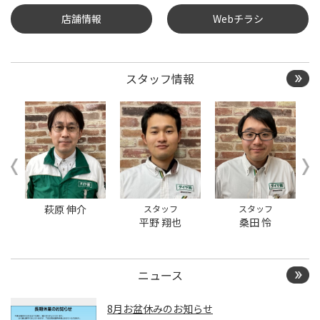
店舗情報
Webチラシ
タイヤ点検・安全点検/タ
イヤ履き替え/オイル交
換/その他ピット作業の予
約
スタッフ情報
クローク契約会員専用タ
イヤ履き替え※タイヤ履
き替えを希望のクローク
契約会員の方はこちらを
選択ください
本日のタイヤ履き替え順
番待ち予約 ※クローク契
約会員の方はご利用いた
だけません
萩原 伸介
スタッフ
スタッフ
平野 翔也
桑田 怜
ニュース
8月お盆休みのお知らせ