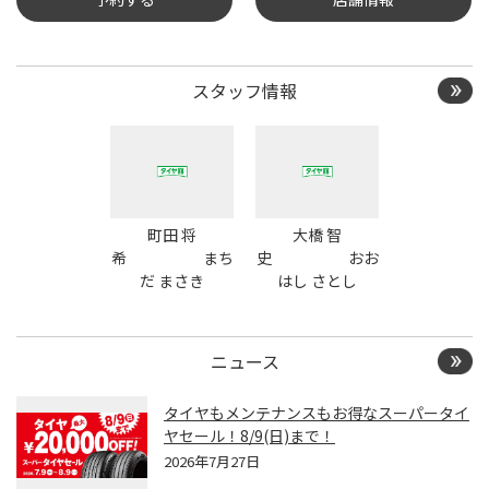
タイヤ点検・安全点検/タ
イヤ履き替え/オイル交
スタッフ情報
換/その他ピット作業の予
約
町田 将
大橋 智
希 まち
史 おお
だ まさき
はし さとし
ニュース
タイヤもメンテナンスもお得なスーパータイ
ヤセール！8/9(日)まで！
2026年7月27日