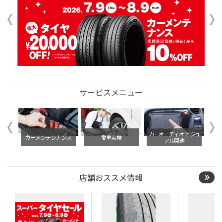
サービスメニュー
イル交
カーオーディオ ビジュ
カーメンテンナンス
愛車点検
リフ
アル関連
店舗おススメ情報