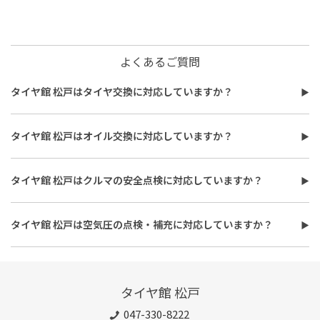
よくあるご質問
タイヤ館 松戸はタイヤ交換に対応していますか？
タイヤ館 松戸はタイヤ交換に対応しています。
費用は、タイヤ交換工賃のほかに、タイヤ本体の価格やホイール
タイヤ館 松戸はオイル交換に対応していますか？
バランス調整、使用済みタイヤ処分費用などがかかる場合があり
タイヤ館 松戸はオイル交換に対応しています。
ます。
使用するオイルの種類（鉱物油・部分合成油・全合成油）や粘
また、作業時間は最短で約30分程度ですが、作業内容や交換本
タイヤ館 松戸はクルマの安全点検に対応していますか？
度、交換量によって費用が変わります。工賃やフィルター代を含め
数、車種により異なり、時間がかかる場合もございます。詳細は店
タイヤ館 松戸はおクルマの安全点検に対応しています。最短30
た交換費用については、店舗スタッフまでお問い合わせくださ
舗スタッフまでお気軽にご相談ください
分、無料で対応させていただきます。
い。
タイヤ館 松戸は空気圧の点検・補充に対応していますか？
また、所要時間は最短約30分程度になります。こちらもオイルフ
タイヤ館 松戸は空気圧の点検・補充に対応しています。最短15
ィルターの同時交換や、在庫・車種、作業時期等により時間が変
分、無料で対応させていただきます。
わることもありますので、詳細は店舗スタッフまでお気軽にご相
談ください。
タイヤ館 松戸
047-330-8222