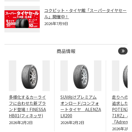
コクピット・タイヤ館「スーパータイヤセー
ル」開催中！
2026年7月9日
商品情報
多様化するカーライ
SUV向けプレミアム
走りへの
フに合わせた新ブラ
オンロード/コンフォ
追求したN
ンド登場！FINESSA
ートタイヤ ALENZA
POTENZA
HB01(フィネッサ)
LX200
71RZ』＆
『Adrenal
2026年2月2日
2026年2月2日
2026年2月