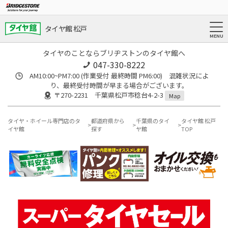
タイヤ館 松戸
タイヤのことならブリヂストンのタイヤ館へ
047-330-8222
AM10:00~PM7:00 (作業受付 最終時間 PM6:00) 混雑状況によ
り、最終受付時間が早まる場合がございます。
〒270-2231 千葉県松戸市稔台4-2-3
Map
タイヤ・ホイール専門店のタ
都道府県から
千葉県のタイ
タイヤ館 松戸
イヤ館
探す
ヤ館
TOP