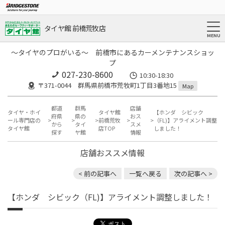
タイヤ館 前橋荒牧店
～タイヤのプロがいる～ 前橋市にあるカーメンテナンスショッ
プ
027-230-8600
10:30-18:30
〒371-0044 群馬県前橋市荒牧町1丁目3番地15
Map
都道
群馬
店舗
タイヤ・ホイ
タイヤ館
【ホンダ シビック
府県
県の
おス
ール専門店の
前橋荒牧
（FL)】アライメント調整
から
タイ
スメ
タイヤ館
店TOP
しました！
探す
ヤ館
情報
店舗おススメ情報
< 前の記事へ
一覧へ戻る
次の記事へ >
【ホンダ シビック（FL)】アライメント調整しました！