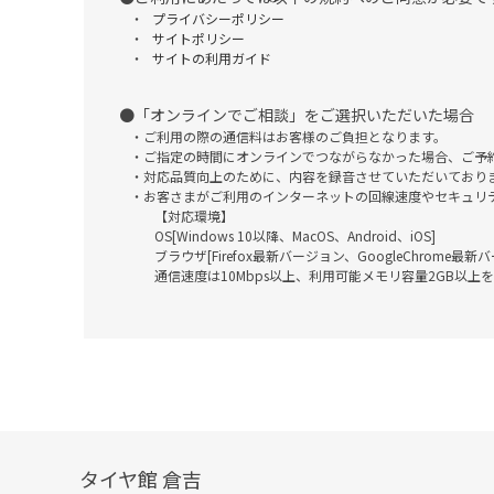
プライバシーポリシー
サイトポリシー
サイトの利用ガイド
「オンラインでご相談」をご選択いただいた場合
ご利用の際の通信料はお客様のご負担となります。
ご指定の時間にオンラインでつながらなかった場合、ご予
対応品質向上のために、内容を録音させていただいており
お客さまがご利用のインターネットの回線速度やセキュリ
【対応環境】
OS[Windows 10以降、MacOS、Android、iOS]
ブラウザ[Firefox最新バージョン、GoogleChrome最
通信速度は10Mbps以上、利用可能メモリ容量2GB以上
タイヤ館 倉吉