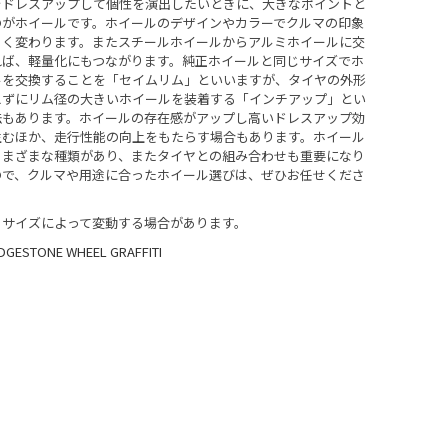
をドレスアップして個性を演出したいときに、大きなポイントと
のがホイールです。ホイールのデザインやカラーでクルマの印象
きく変わります。またスチールホイールからアルミホイールに交
れば、軽量化にもつながります。純正ホイールと同じサイズでホ
ルを交換することを「セイムリム」といいますが、タイヤの外形
えずにリム径の大きいホイールを装着する「インチアップ」とい
法もあります。ホイールの存在感がアップし高いドレスアップ効
生むほか、走行性能の向上をもたらす場合もあります。ホイール
さまざまな種類があり、またタイヤとの組み合わせも重要になり
ので、クルマや用途に合ったホイール選びは、ぜひお任せくださ
・サイズによって変動する場合があります。
DGESTONE WHEEL GRAFFITI