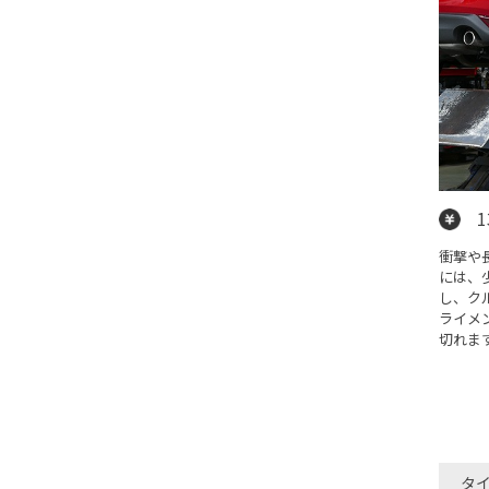
1
衝撃や
には、
し、ク
ライメ
切れま
タ