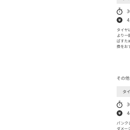
4
タイヤ
より一
ばすた
換をお
その他
タ
4
パンク
ダメー