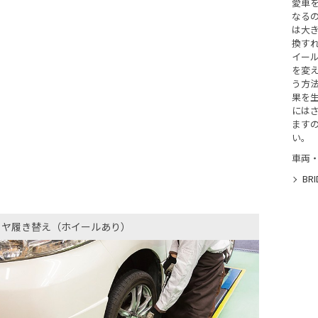
愛車
なる
は大
換す
イー
を変
う方
果を
には
ます
い。
車両
BRI
イヤ履き替え（ホイールあり）​