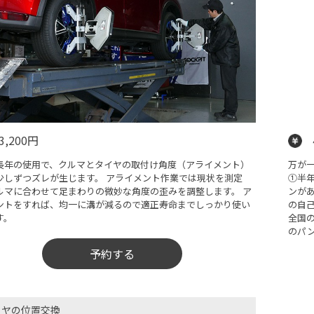
3,200円
長年の使用で、クルマとタイヤの取付け角度（アライメント）
万が
少しずつズレが生じます。 アライメント作業では現状を測定
➀半年
ルマに合わせて足まわりの微妙な角度の歪みを調整します。 ア
ンが
ントをすれば、均一に溝が減るので適正寿命までしっかり使い
の自
す。
全国
のパ
予約する
イヤの位置交換