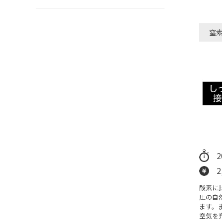
窒
2
酸素に
圧の自
ます。
空気を