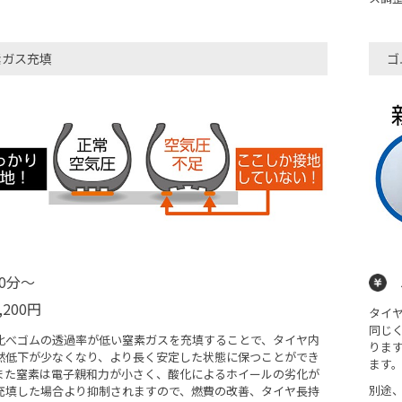
素ガス充填
ゴ
20分〜
,200円
タイ
同じ
比べゴムの透過率が低い窒素ガスを充填することで、タイヤ内
りま
然低下が少なくなり、より長く安定した状態に保つことができ
ます
また窒素は電子親和力が小さく、酸化によるホイールの劣化が
別途
充填した場合より抑制されますので、燃費の改善、タイヤ長持