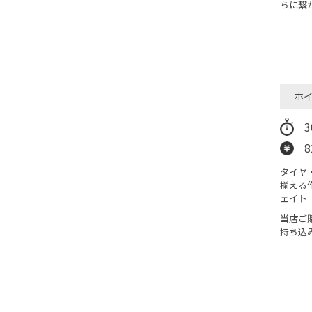
ちに繋
ホ
タイヤ
揃える
ェイト
当店ご
持ち込