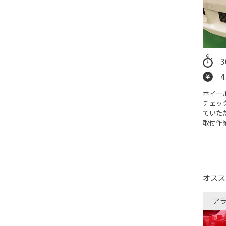
4
ホイー
チェッ
ていた
取付作
オスス
ア