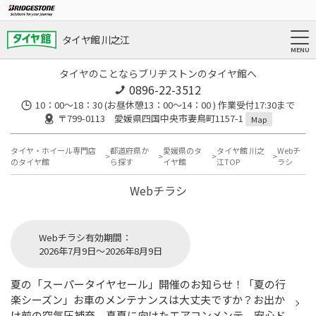
タイヤ館 川之江
タイヤのことならブリヂストンのタイヤ館へ
0896-22-3512
10：00～18：30 (お昼休憩13：00〜14：00 ) 作業受付17:30まで
〒799-0113 愛媛県四国中央市妻鳥町1157-1
Map
タイヤ・ホイール専門店
都道府県か
愛媛県のタ
タイヤ館 川之
Webチ
のタイヤ館
ら探す
イヤ館
江TOP
ラシ
Webチラシ
Webチラシ有効期間：
2026年7月9日～2026年8月9日
夏の「スーパータイヤセール」開催のお知らせ！「夏の行
楽シーズン」お車のメンテナンスは大丈夫ですか？お出か
け前の空気圧補充、真夏に向けたエアコンメンテ、安心ド