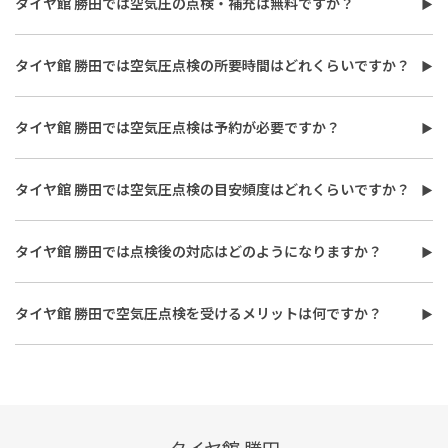
タイヤ館 勝田では空気圧の点検・補充は無料ですか？
確認できることです。また、タイヤの点検だけでなく、エンジン
タイヤ館 勝田では空気圧の点検を無料で実施しています。また、
オイルやバッテリー、ワイパーなど見落としがちな部品も無料で
「空気圧」に加えてヒビ割れ・キズ・摩耗・溝（スリップサイ
チェック。さらに希望に応じてスペアタイヤやランプなどの追加点
タイヤ館 勝田では空気圧点検の所要時間はどれくらいですか？
ン）の点検も無料で対応しています。詳しくは店舗スタッフまで
検にも対応しており、車の状態をトータルで把握することが可能
タイヤ館 勝田の空気圧点検・補充は最短30分で完了します。混雑
お気軽にご相談ください。
です。
状況によって待ち時間が発生することがあるため、不安な方は来
タイヤ館 勝田では空気圧点検は予約が必要ですか？
店前にお問い合わせいただくとスムーズです。詳しくは店舗スタッ
タイヤ館 勝田では空気圧点検は予約不要です。混雑状況によって
フまでお気軽にご相談ください。
待ち時間が発生することがあるため、不安な方は来店前にお問い
タイヤ館 勝田では空気圧点検の目安頻度はどれくらいですか？
合わせいただくとスムーズです。詳しくは店舗スタッフまでお気軽
タイヤ館 勝田では月に1度の空気圧点検をおすすめしています。特
にご相談ください。
に、長距離走行や高速道路の利用前は念入りに点検すると安心
タイヤ館 勝田では点検後の対応はどのようになりますか？
で、季節の変わり目や荷物を多く積む際にもチェックを推奨して
タイヤ館 勝田では点検後の空気圧補充にも対応しています。補充
います。詳しくは店舗スタッフまでお気軽にご相談ください。
時はタイヤ内圧の自然低下が少なく、長く安定した状態に保つ
タイヤ館 勝田で空気圧点検を受けるメリットは何ですか？
「窒素ガス」の充填をおすすめしています。
タイヤ館 勝田で空気圧点検・補充を行うメリットは、タイヤ専門
店のスタッフが適正な空気圧を確認し、安全な走行状態を維持で
きる点です。 空気圧は走行や時間の経過によって自然に低下し、
不足した状態で走行すると燃費の悪化やタイヤの片減り、バースト
（破裂）の原因になることがあります。タイヤ館 勝田ではタイヤ