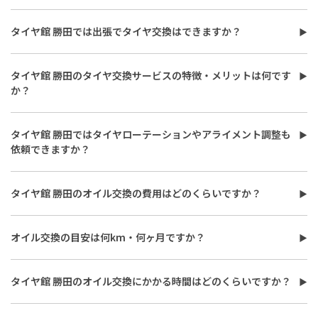
タイヤ館 勝田の予約内容の変更・キャンセルをご希望の場合は、
ています。
予約時の案内に従って手続きするか、早めに店舗へご連絡くださ
タイヤ館 勝田では出張でタイヤ交換はできますか？
い。直前の変更は希望時間での作業が難しくなることもあるた
タイヤ館 勝田では出張サービスには対応しておりません。専門の
め、余裕をもってお問い合わせいただくのがおすすめです。
教育を受けた技術力の高いスタッフが専用の工具で丁寧に作業さ
タイヤ館 勝田のタイヤ交換サービスの特徴・メリットは何です
せていただきますので、お手数ですが、ぜひ店舗までお越しくだ
か？
さい。
タイヤ館 勝田のタイヤ交換サービスは専門スタッフの対応と安心
感が特徴です。専用工具を用いてタイヤの交換やローテーション
タイヤ館 勝田ではタイヤローテーションやアライメント調整も
を行う専門スタッフが対応し、空気圧・タイヤの片減り・外傷・
依頼できますか？
残溝の4項目も無料で点検させていただいています。
タイヤ館 勝田ではローテーションやアライメント測定・調整も承
っています。タイヤは同じ位置で使い続けると摩耗が偏るため、
タイヤ館 勝田のオイル交換の費用はどのくらいですか？
5,000km走行ごとのローテーションをおすすめしています。アラ
タイヤ館 勝田のオイル交換の費用は使用するオイルの種類（鉱物
イメント調整には専用設備と技術が必要で、対応状況や所要時間
油・部分合成油・全合成油）や粘度、交換量によって変わります。
は作業時期や店舗の状況によって異なりますので、ご希望の場合は
オイル交換の目安は何km・何ヶ月ですか？
また、工賃やフィルター代がかかる場合もございますので、総額
事前にご予約いただくことをおすすめしています。詳しくは店舗
タイヤ館 勝田では、オイル交換の目安は走行3,000〜5,000kmま
は店舗でお見積もりさせていただきます。詳しくは店舗スタッフ
スタッフまでお気軽にご相談ください。
たは3〜6ヶ月ごとを推奨しています。走行距離が短くても短距離
までお気軽にご相談ください。
タイヤ館 勝田のオイル交換にかかる時間はどのくらいですか？
の繰り返しや高負荷走行が多い場合は早めの交換が必要です。詳
タイヤ館 勝田でのオイル交換は最短で約30分程度で対応可能で
しくは店舗スタッフまでお気軽にご相談ください。