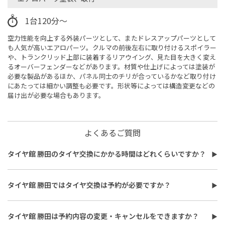
1台120分～
空力性能を向上する外装パーツとして、またドレスアップパーツとして
も人気が高いエアロパーツ。クルマの前後左右に取り付けるスポイラー
や、トランクリッド上部に装着するリアウイング、見た目を大きく変え
るオーバーフェンダーなどがあります。材質や仕上げによっては塗装が
必要な製品があるほか、パネル同士のチリが合っているかなど取り付け
にあたっては細かい調整も必要です。形状等によっては構造変更などの
届け出が必要な場合もあります。
よくあるご質問
タイヤ館 勝田のタイヤ交換にかかる時間はどれくらいですか？
タイヤ館 勝田のタイヤ交換時間は最短で約30分程度です。作業内
容や交換本数、車種により異なり、時間がかかる場合もございま
タイヤ館 勝田ではタイヤ交換は予約が必要ですか？
す。詳しくは店舗スタッフまでお気軽にご相談ください。
タイヤ館 勝田でのタイヤ交換は予約不要ですが、作業時期や店舗
の状況によって当日の作業をお断りする場合がございます。そのた
タイヤ館 勝田は予約内容の変更・キャンセルをできますか？
め、待ち時間なくご案内することができる事前予約をおすすめし