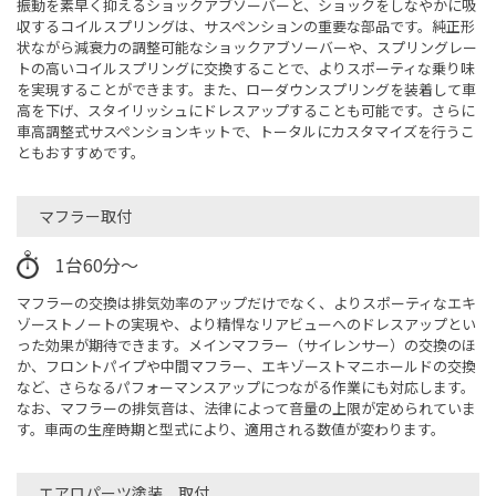
振動を素早く抑えるショックアブソーバーと、ショックをしなやかに吸
収するコイルスプリングは、サスペンションの重要な部品です。純正形
状ながら減衰力の調整可能なショックアブソーバーや、スプリングレー
トの高いコイルスプリングに交換することで、よりスポーティな乗り味
を実現することができます。また、ローダウンスプリングを装着して車
高を下げ、スタイリッシュにドレスアップすることも可能です。さらに
車高調整式サスペンションキットで、トータルにカスタマイズを行うこ
ともおすすめです。
マフラー取付
1台60分～
マフラーの交換は排気効率のアップだけでなく、よりスポーティなエキ
ゾーストノートの実現や、より精悍なリアビューへのドレスアップとい
った効果が期待できます。メインマフラー（サイレンサー）の交換のほ
か、フロントパイプや中間マフラー、エキゾーストマニホールドの交換
など、さらなるパフォーマンスアップにつながる作業にも対応します。
なお、マフラーの排気音は、法律によって音量の上限が定められていま
す。車両の生産時期と型式により、適用される数値が変わります。
エアロパーツ塗装、取付