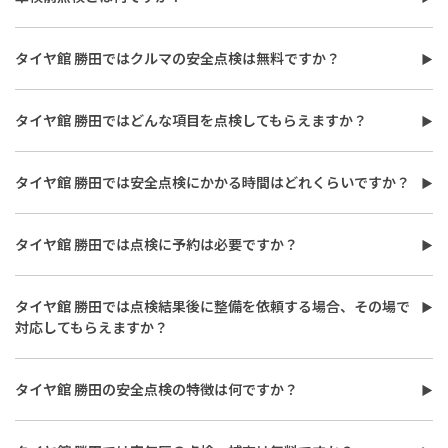
スタッフが事前に点検し、交換が必要な部品を精査します。交換
車検前点検は本検査の前に車の状態を確認し、交換や整備が必要
前にしっかり説明しますので納得・安心して車検を受けられま
な部品を事前に把握する無料の点検サービスです。タイヤ館 勝田
す。 ・交換部品やメンテナンスメニューがお得。 ・代車の貸し出
タイヤ館 勝田ではクルマの安全点検は無料ですか？
では、無料で車検前点検と車検の見積もりが受けられるため、車
しにも対応していますので車検中の車移動も安心。 ・アプリやメ
タイヤ館 勝田ではおクルマの基本的な安全点検を無料で実施して
検満了期限の数か月前から利用するのがおすすめです。詳しくは
ンテナンスパックなど車検後のアフターフォローも充実。 詳しく
います。一部の部品交換が必要な場合は別途費用が発生する場合
店舗スタッフまでお気軽にご相談ください。
は店舗スタッフまでお気軽にご相談ください。
タイヤ館 勝田ではどんな項目を点検してもらえますか？
がございますが、事前に内容をご説明したうえでご提案させてい
タイヤ館 勝田でのおクルマの安全点検では、エンジンオイルの汚
ただきますのでご安心ください。詳しくは店舗スタッフまでお気
れ・劣化、バッテリーの状態、ワイパーブレードの摩耗などを無
軽にご相談ください。
タイヤ館 勝田では安全点検にかかる時間はどれくらいですか？
料で点検いたします。希望に応じて追加の点検も可能です。詳しく
タイヤ館 勝田でのおクルマの安全点検は、最短で約30分程度で終
は店舗スタッフまでお気軽にご相談ください。
わることが多く、その後点検の結果を丁寧にご説明させていただ
タイヤ館 勝田では点検に予約は必要ですか？
きます。詳しくは店舗スタッフまでお気軽にご相談ください。
タイヤ館 勝田では混雑を避けるため事前予約を推奨しており、チ
ェックを希望される項目がある場合は予約時にお伝えいただくと
タイヤ館 勝田では点検結果後に整備を依頼する場合、その場で
スムーズに作業できます。ご予約の方法など詳しくは店舗スタッフ
対応してもらえますか？
までお気軽にご相談ください。
タイヤ館 勝田では安全点検後の整備もその場で対応が可能です。
ただし、部品の在庫や作業内容により対応が難しい場合もござい
タイヤ館 勝田の安全点検の特徴は何ですか？
ます。詳しくは店舗スタッフまでお気軽にご相談ください。
タイヤ館 勝田で安全点検を受けるメリットは、タイヤ専門店なら
ではの知識をもとに、タイヤと車の基本メンテナンスをまとめて