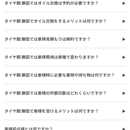
す。オイルフィルターの同時交換や、在庫・車種、作業時期等に
タイヤ館 勝田ではオイル交換は予約が必要ですか？
より時間が変わることもありますので、詳しくは店舗スタッフま
タイヤ館 勝田でのオイル交換をご希望の際は、予約をおすすめし
でお気軽にご相談ください。
ています。予約なしでも対応可能な場合がありますが、混雑状況
タイヤ館 勝田でオイル交換をするメリットは何ですか？
やオイルの在庫がない場合もございます。詳しくは店舗スタッフ
タイヤ館 勝田でオイル交換をするメリットは、車種や使用状況に
までお気軽にご相談ください。
合わせたオイル提案と、点検を含めたメンテナンスサポートを受
タイヤ館 勝田では車検見積もりは無料ですか？
けられる点です。専門性を持ったスタッフがオイルの規格や粘度
タイヤ館 勝田では車検見積もりを無料で実施しています。費用が
だけでなく、車種や走行環境に合わせて最適なオイルを提案いた
気になる方や車検時期が近い方は早めに見積もりを依頼し、必要
します。また、オイル交換のみならず、オイル量、汚れ、オイル漏
タイヤ館 勝田では車検費用は車種で変わりますか？
な整備内容や概算費用をご確認ください。具体的な作業内容は車
れなどのリスクについてもあわせて点検が可能です。
タイヤ館 勝田の車検費用は自動車重量税や自賠責保険料、検査料
種や状態によって異なります。詳しくは店舗スタッフまでお気軽に
に加えて交換整備の内容により異なります。 車両のクラス（軽自
ご相談ください。
タイヤ館 勝田では車検時に必要な書類や持ち物は何ですか？
動車・小型車など）や必要な部品交換により総額が異なるため、
車検時には自動車検査証、自動車損害賠償責任保険証明書、納税
事前のお見積りをおすすめします。タイヤ館 勝田では車検見積も
証明書が必要です。書類に不備があると受検できないため、お越
りを無料で実施しています。詳しくは店舗スタッフまでお気軽に
タイヤ館 勝田では車検の所要日数はどれくらいですか？
しの際には忘れずにご準備ください。
ご相談ください。
タイヤ館 勝田での車検の所要日数は車両の状態や整備内容、混雑
状況により異なり、部品手配が必要な場合には数日かかることも
タイヤ館 勝田で車検を受けるメリットは何ですか？
あります。 代車の有無も含め、詳しくは詳しくは店舗スタッフま
タイヤ館 勝田で車検を受けるメリットは、必要な整備を事前に把
でお気軽にご相談ください。
握でき、経験豊富なスタッフが対応をおこなう点です。 ・プロの
車検前点検とは何ですか？